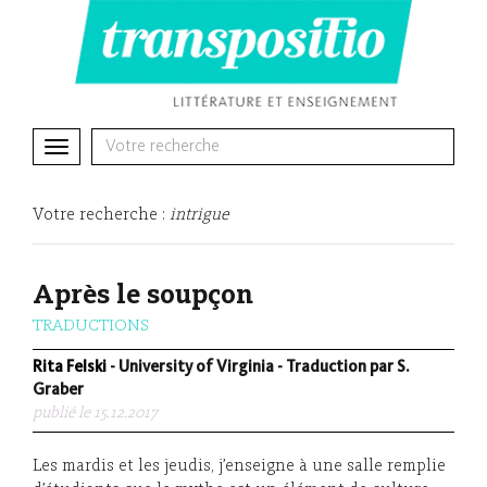
Toggle
navigation
Votre recherche :
intrigue
Après le soupçon
TRADUCTIONS
Rita Felski
- University of Virginia - Traduction par S.
Graber
publié le 15.12.2017
Les mardis et les jeudis, j’enseigne à une salle remplie