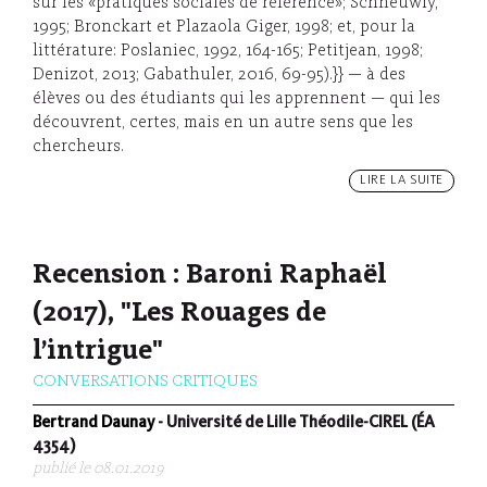
sur les «pratiques sociales de référence»; Schneuwly,
1995; Bronckart et Plazaola Giger, 1998; et, pour la
littérature: Poslaniec, 1992, 164-165; Petitjean, 1998;
Denizot, 2013; Gabathuler, 2016, 69-95).}} — à des
élèves ou des étudiants qui les apprennent — qui les
découvrent, certes, mais en un autre sens que les
chercheurs.
LIRE LA SUITE
Recension : Baroni Raphaël
(2017), "Les Rouages de
l’intrigue"
CONVERSATIONS CRITIQUES
Bertrand Daunay
- Université de Lille Théodile-CIREL (ÉA
4354)
publié le 08.01.2019