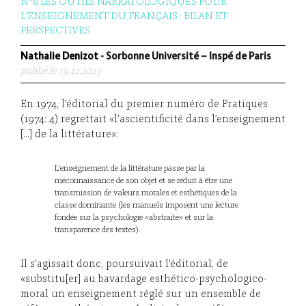
N°6 LES OUTILS NARRATOLOGIQUES POUR
L'ENSEIGNEMENT DU FRANÇAIS : BILAN ET
PERSPECTIVES
Nathalie Denizot
- Sorbonne Université – Inspé de Paris
publié le 19.12.2023
En 1974, l’éditorial du premier numéro de Pratiques
(1974: 4) regrettait «l’ascientificité dans l’enseignement
[…] de la littérature»:
L’enseignement de la littérature passe par la
méconnaissance de son objet et se réduit à être une
transmission de valeurs morales et esthétiques de la
classe dominante (les manuels imposent une lecture
fondée sur la psychologie «abstraite» et sur la
transparence des textes).
Il s’agissait donc, poursuivait l’éditorial, de
«substitu[er] au bavardage esthético-psychologico-
moral un enseignement réglé sur un ensemble de