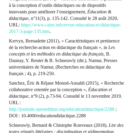
à la conception d’outils didactiques ou de dispositifs
innovants pour améliorer l’enseignement,
Éducation &
didactique
, n°11(3), p. 135-142. Consulté le 28 août 2020,
URL:
https://www.cairn.info/revue-education-et-didactique-
2017-3-page-135.htm
.
Kervyn, Bernadette (2011), « Caractéristiques et pertinence
de la recherche-action en didactique du français », in
Les
concepts et les méthodes en didactique du français,
B.
Daunay, Y. Reuter & B. Schneuwly (dir.), Namur, Presses
universitaires de Namur, (Recherches en didactique du
français ; 4), p. 219-250.
Sanchez, Éric & Réjane Monod-Ansaldi (2015), « Recherche
collaborative orientée par la conception »,
Éducation et
didactique
, n°9 (2), p.73-94. Consulté le 13 novembre 2019.
URL :
http://journals.openedition.org/educationdidactique/2288
;
DOI : 10.4000/educationdidactique.2288
Schneuwly, Bernard & Chistophe Ronveaux (2018),
Lire des
textes réputés littéraires : disciplination et sédimentation.