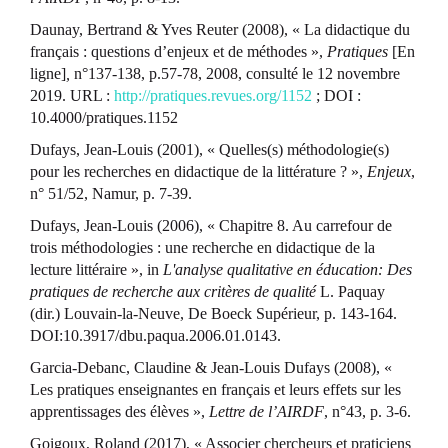
Daunay, Bertrand & Yves Reuter (2008), « La didactique du
français : questions d’enjeux et de méthodes »,
Pratiques
[En
ligne]
,
n°137-138, p.57-78, 2008, consulté le 12 novembre
2019. URL :
http://pratiques.revues.org/1152
; DOI :
10.4000/pratiques.1152
Dufays, Jean-Louis (2001), « Quelles(s) méthodologie(s)
pour les recherches en didactique de la littérature ? »,
Enjeux
,
n° 51/52, Namur, p. 7-39.
Dufays, Jean-Louis (2006), « Chapitre 8. Au carrefour de
trois méthodologies : une recherche en didactique de la
lecture littéraire », in
L'analyse qualitative en éducation: Des
pratiques de recherche aux critères de qualité
L. Paquay
(dir.) Louvain-la-Neuve, De Boeck Supérieur, p. 143-164.
DOI:10.3917/dbu.paqua.2006.01.0143.
Garcia-Debanc, Claudine & Jean-Louis Dufays (2008), «
Les pratiques enseignantes en français et leurs effets sur les
apprentissages des élèves »,
Lettre de l’AIRDF
, n°43, p. 3-6.
Goigoux, Roland (2017), « Associer chercheurs et praticiens