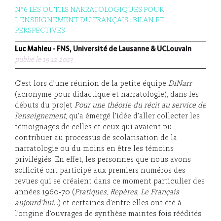
N°6 LES OUTILS NARRATOLOGIQUES POUR
L'ENSEIGNEMENT DU FRANÇAIS : BILAN ET
PERSPECTIVES
Luc Mahieu
- FNS, Université de Lausanne & UCLouvain
publié le 19.12.2023
C’est lors d’une réunion de la petite équipe
DiNarr
(acronyme pour didactique et narratologie), dans les
débuts du projet
P
our une théorie du récit au service de
l’enseignement
, qu’a émergé l’idée d’aller collecter les
témoignages de celles et ceux qui avaient pu
contribuer au processus de scolarisation de la
narratologie ou du moins en être les témoins
privilégiés. En effet, les personnes que nous avons
sollicité ont participé aux premiers numéros des
revues qui se créaient dans ce moment particulier des
années 1960‑70 (
Pratiques
,
Repères
,
Le Français
aujourd’hui
…) et certaines d’entre elles ont été à
l’origine d’ouvrages de synthèse maintes fois réédités