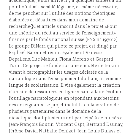
académique, je suis arrivé il y a quelques années à un
point où il m’a semblé légitime, et même nécessaire,
de me pencher sur l’utilité des notions théoriques
élaborées et débattues dans mon domaine de
recherche{{Cet article s’inscrit dans le projet «Pour
une théorie du récit au service de l’enseignement»
financé par le fonds national suisse (FNS n° 197612).
Le groupe DiNarr, qui pilote ce projet, est dirigé par
Raphaël Baroni et réunit également Vanessa
Depallens, Luc Mahieu, Fiona Moreno et Gaspard
Turin. Ce projet se fonde sur une enquête de terrain
visant à cartographier les usages déclarés de la
narratologie dans l’enseignement du français comme
langue de scolarisation. Il vise également la création
d’un site de ressources en ligne visant à faire évoluer
l’outillage narratologique en répondant aux besoins
des enseignants. Le projet inclut la collaboration de
plusieurs partenaires dans le domaine de la
didactique, dont plusieurs ont participé à ce numéro:
Jean-François Boutin, Vincent Capt, Bertrand Daunay,
Jérôme David, Nathalie Denizot, Jean-Louis Dufays et