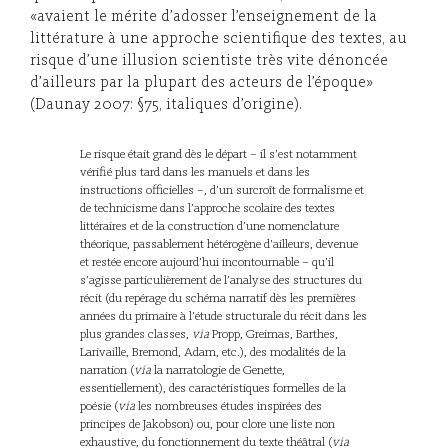
«avaient le mérite d’adosser l’enseignement de la
littérature à une approche scientifique des textes, au
risque d’une illusion scientiste très vite dénoncée
d’ailleurs par la plupart des acteurs de l’époque»
(Daunay 2007: §75, italiques d’origine).
Le risque était grand dès le départ – il s’est notamment
vérifié plus tard dans les manuels et dans les
instructions officielles –, d’un surcroît de formalisme et
de technicisme dans l’approche scolaire des textes
littéraires et de la construction d’une nomenclature
théorique, passablement hétérogène d’ailleurs, devenue
et restée encore aujourd’hui incontournable – qu’il
s’agisse particulièrement de l’analyse des structures du
récit (du repérage du schéma narratif dès les premières
années du primaire à l’étude structurale du récit dans les
plus grandes classes,
via
Propp, Greimas, Barthes,
Larivaille, Bremond, Adam, etc.), des modalités de la
narration (
via
la narratologie de Genette,
essentiellement), des caractéristiques formelles de la
poésie (
via
les nombreuses études inspirées des
principes de Jakobson) ou, pour clore une liste non
exhaustive, du fonctionnement du texte théâtral (
via