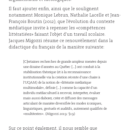
Il faut ajouter enfin, ainsi que le soulignent
notamment Monique Lebrun, Nathalie Lacelle et Jean-
François Boutin (2012), que l’évolution du contexte
médiatique invite à repenser les «compétences
littératiées» faisant l’objet d’un travail scolaire.
Jacques Migozzi résume ce renouvèlement dans la
didactique du français de la manière suivante:
[C]ertaines recherches de grande ampleur menées depuis
une dizaine d’années au Québec […] ont conduit à la
stabilisation théorique (et à la reconnaissance
institutionnelle via la création récente d’une chaire à
l’UQAM) de la notion de «littératie médiatique
multimodale», définie […] comme la capacité d’un
individu médiaculturel à recevoir, interpréter, évaluer
mais aussi élaborer, créer et diffuser des messages
articulant de manière diversifiée les modes iconiques,
linguistiques, gestuels et auditifs, autrement qualifiés de
«multitextes». (Migozzi 2019: §19)
Sur ce point également, il nous semble que