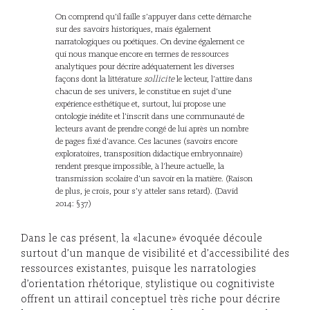
On comprend qu’il faille s’appuyer dans cette démarche
sur des savoirs historiques, mais également
narratologiques ou poétiques. On devine également ce
qui nous manque encore en termes de ressources
analytiques pour décrire adéquatement les diverses
façons dont la littérature
sollicite
le lecteur, l’attire dans
chacun de ses univers, le constitue en sujet d’une
expérience esthétique et, surtout, lui propose une
ontologie inédite et l’inscrit dans une communauté de
lecteurs avant de prendre congé de lui après un nombre
de pages fixé d’avance. Ces lacunes (savoirs encore
exploratoires, transposition didactique embryonnaire)
rendent presque impossible, à l’heure actuelle, la
transmission scolaire d’un savoir en la matière. (Raison
de plus, je crois, pour s’y atteler sans retard). (David
2014: §37)
Dans le cas présent, la «lacune» évoquée découle
surtout d’un manque de visibilité et d’accessibilité des
ressources existantes, puisque les narratologies
d’orientation rhétorique, stylistique ou cognitiviste
offrent un attirail conceptuel très riche pour décrire