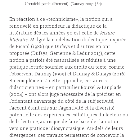
Ubersfeld, particulièrement). (Daunay 2007: §80)
En réaction à ce «technicisme», la notion qui a
renouvelé en profondeur la didactique de la
littérature dès les années 90 est celle de
lecture
littéraire
. Malgré la modélisation dialectique inspirée
de Picard (1986) que Dufays et d'autres en ont
proposée (Dufays, Gemenne & Ledur 2015), cette
notion a parfois été naturalisée et réduite à une
pratique lettrée soumise aux droits du texte, comme
l’observent Daunay (1999) et Daunay & Dufays (2016).
En complément à cette approche, certain·e·s
didacticien·ne·s – en particulier Rouxel & Langlade
(2004) – ont alors jugé nécessaire de la préciser en
l’orientant davantage du côté de la subjectivité,
l’accent étant mis sur l’agentivité et la diversité
potentielle des expériences esthétiques du lecteur ou
de la lectrice, au risque de faire basculer la notion
vers une pratique idiosyncrasique. Au-delà de leurs
divergences, ces travaux permettent de concevoir la