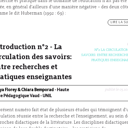
herche et pratique dans le domaine de l’éducation n’ait pas été
ée, en général d’ailleurs d’une manière négative – des deux côté
me le dit Huberman (1992 : 69) :
LIRE LA SU
troduction n°2 - La
N°2 LA CIRCULATION
SAVOIRS: ENTRE RECHERCHE
rculation des savoirs:
PRATIQUES ENSEIGNA
tre recherches et
atiques enseignantes
publié le 05.10
ya Florey & Chiara Bemporad
- Haute
le Pédagogique Vaud - UNIL
présent numéro fait état de plusieurs études qui témoignent d
culation réussie entre la recherche et l’enseignement, au sein d
roches didactiques de la littérature. Les disciplines didactiques