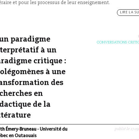
téraire et pour les processus de leur enseignement.
LIRE LA SU
’un paradigme
CONVERSATIONS CRITI
terprétatif à un
radigme critique :
rolégomènes à une
ansformation des
cherches en
dactique de la
ttérature
publié le 17.09
ith Émery-Bruneau
- Université du
bec en Outaouais