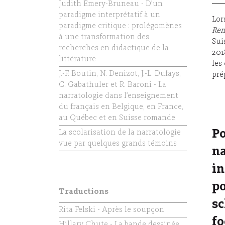
Judith Émery-Bruneau - D’un
paradigme interprétatif à un
Lor
paradigme critique : prolégomènes
Ren
à une transformation des
Sui
recherches en didactique de la
201
littérature
les
J.-F. Boutin, N. Denizot, J.-L. Dufays,
pré
C. Gabathuler et R. Baroni - La
narratologie dans l’enseignement
du français en Belgique, en France,
au Québec et en Suisse romande
Po
La scolarisation de la narratologie
vue par quelques grands témoins
na
in
po
Traductions
sc
Rita Felski - Après le soupçon
fo
Hillary Chute - La bande dessinée