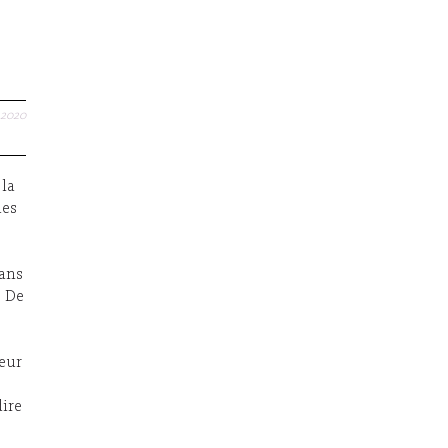
.2020
 la
mes
sans
. De
leur
dire