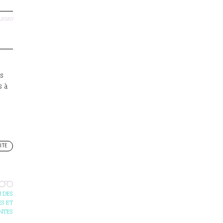
.2020
es
s à
ITE
 DES
S ET
NTES