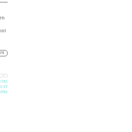
 en
sont
ITE
 DES
S ET
NTES