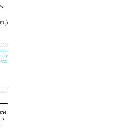
s.
ITE
 DES
S ET
NTES
.2020
’une
es
,