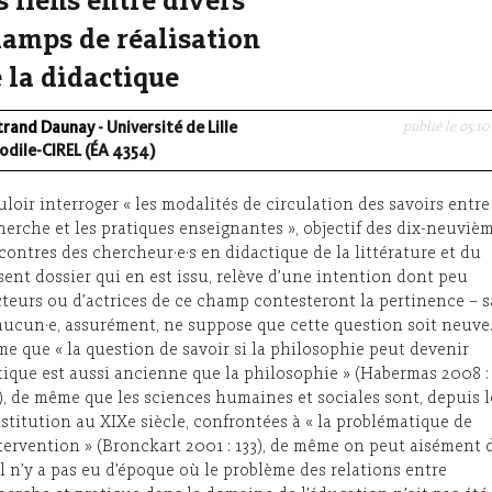
s liens entre divers
amps de réalisation
 la didactique
publié le 05.10
trand Daunay
- Université de Lille
odile-CIREL (ÉA 4354)
loir interroger « les modalités de circulation des savoirs entre
herche et les pratiques enseignantes », objectif des dix-neuviè
contres des chercheur·e·s en didactique de la littérature et du
sent dossier qui en est issu, relève d’une intention dont peu
cteurs ou d’actrices de ce champ contesteront la pertinence – 
aucun·e, assurément, ne suppose que cette question soit neuve
e que « la question de savoir si la philosophie peut devenir
tique est aussi ancienne que la philosophie » (Habermas 2008 :
), de même que les sciences humaines et sociales sont, depuis 
stitution au XIXe siècle, confrontées à « la problématique de
ntervention » (Bronckart 2001 : 133), de même on peut aisément 
il n’y a pas eu d’époque où le problème des relations entre