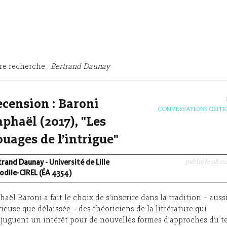
re recherche :
Bertrand Daunay
cension : Baroni
CONVERSATIONS CRITI
phaël (2017), "Les
uages de l’intrigue"
publié le 08.01
trand Daunay
- Université de Lille
odile-CIREL (ÉA 4354)
haël Baroni a fait le choix de s’inscrire dans la tradition – auss
rieuse que délaissée – des théoriciens de la littérature qui
juguent un intérêt pour de nouvelles formes d’approches du t