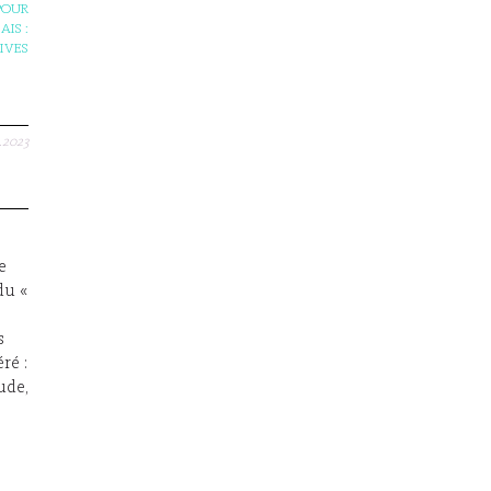
POUR
IS :
TIVES
.2023
e
du «
s
ré :
ude,