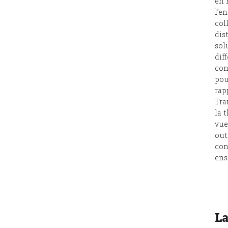
en 
l’e
col
dis
sol
dif
con
pou
rap
Tra
la 
vue
out
con
ens
La