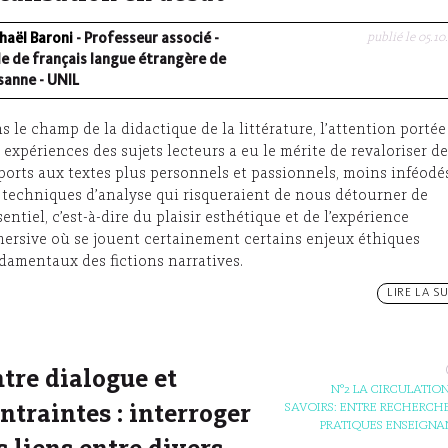
publié le 05.10
haël Baroni
- Professeur associé -
le de français langue étrangère de
sanne - UNIL
s le champ de la didactique de la littérature, l’attention portée
 expériences des sujets lecteurs a eu le mérite de revaloriser d
ports aux textes plus personnels et passionnels, moins inféodé
 techniques d’analyse qui risqueraient de nous détourner de
ssentiel, c’est-à-dire du plaisir esthétique et de l’expérience
ersive où se jouent certainement certains enjeux éthiques
damentaux des fictions narratives.
LIRE LA SU
tre dialogue et
N°2 LA CIRCULATION
SAVOIRS: ENTRE RECHERCHE
ntraintes : interroger
PRATIQUES ENSEIGNA