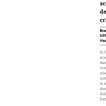
sc
de
cr
Bru
IUF
Hau
Si 
aca
dan
con
rel
ins
la 
dan
did
Dez