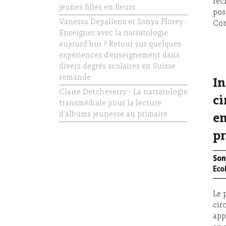
rec
jeunes filles en fleurs
pos
Vanessa Depallens et Sonya Florey -
Com
Enseigner avec la narratologie
aujourd’hui ? Retour sur quelques
expériences d’enseignement dans
divers degrés scolaires en Suisse
romande
In
Claire Detcheverry - La narratologie
ci
transmédiale pour la lecture
d’albums jeunesse au primaire
en
pr
Son
Eco
Le 
cir
app