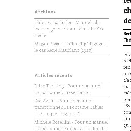
le
ch
Archives
de
Chloé Gabathuler - Manuels de
lecture genevois au début du XXe
Ber
siècle
Thé
Magali Bossi - Haïku et pédagogie :
le cas René Maublanc (1927)
Vou
rec
ren
pré
Articles récents
d’a
Brice Tabeling - Pour un manuel
qu’
transitionnel: présentation
mêm
pra
Eva Avian - Pour un manuel
487
transitionnel: La Fontaine, Fables
con
("Le Loup et l'agneau")
l’i
Michèle Rosellini - Pour un manuel
qu’
transitionnel: Proust, À l'ombre des