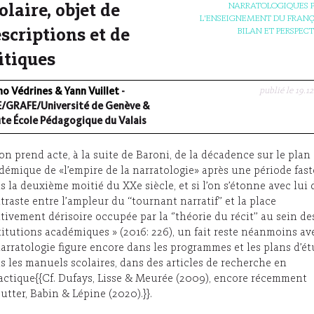
NARRATOLOGIQUES 
olaire, objet de
L'ENSEIGNEMENT DU FRANÇA
BILAN ET PERSPEC
scriptions et de
itiques
publié le 19.12
no Védrines & Yann Vuillet
-
E/GRAFE/Université de Genève &
te École Pédagogique du Valais
l’on prend acte, à la suite de Baroni, de la décadence sur le plan
démique de «l’empire de la narratologie» après une période fast
s la deuxième moitié du XXe siècle, et si l’on s’étonne avec lui 
traste entre l’ampleur du ‘‘tournant narratif’’ et la place
ativement dérisoire occupée par la ‘’théorie du récit’’ au sein de
titutions académiques » (2016: 226), un fait reste néanmoins avé
narratologie figure encore dans les programmes et les plans d’ét
s les manuels scolaires, dans des articles de recherche en
actique{{Cf. Dufays, Lisse & Meurée (2009), encore récemment
utter, Babin & Lépine (2020).}}.