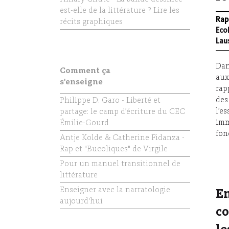
est-elle de la littérature ? Lire les
Rap
récits graphiques
Eco
Lau
Dan
Comment ça
aux
s'enseigne
rap
des
Philippe D. Garo - Liberté et
l’e
partage: le camp d’écriture du CEC
imm
Émilie-Gourd
fon
Antje Kolde & Catherine Fidanza -
Rap et "Bucoliques" de Virgile
Pour un manuel transitionnel de
littérature
Enseigner avec la narratologie
En
aujourd'hui
co