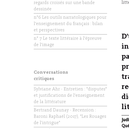
lit
regards croisés sur une bande
dessinée
n°6 Les outils narratologiques pour
l'enseignement du français : bilan
et perspectives
D
n° 7 Le texte littéraire à l'épreuve
de l'image
in
pa
p
Conversations
tr
critiques
re
Sylviane Ahr - Entretien : "disputes"
et justifications de l'enseignement
di
de la littérature
li
Bertrand Daunay - Recension :
Baroni Raphaël (2017), "Les Rouages
Jud
de l’intrigue"
Qué