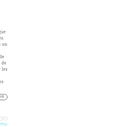
s
gue
s,
s un
 de
t de
 les
es
ITE
UTILS