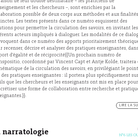
raison de leur double destinataire – les praticiens de
nseignement et les chercheurs –, sont enrichies par la
laboration possible de deux corps aux méthodes et aux finalité
tinctes. Les textes présents dans ce numéro esquissent des
utions pour permettre la circulation des savoirs, en invitant les
férents acteurs impliqués à dialoguer. Les modalités de ce dialo
voquent dans ce numéro des apports prioritairement théorique
r recenser, décrire et analyser des pratiques enseignantes, dan
port d’égalité et de réciprocité{{Un prochain numéro de
nspositio, coordonné par Vincent Capt et Antje Kolde, traitera
thématique de la circulation des savoirs, en privilégiant le poin
 des pratiques enseignantes : il portera plus spécifiquement sur
ils que les chercheurs et les enseignants ont mis en place pour
crétiser une forme de collaboration entre recherche et pratiqu
eignantes.}}.
LIRE LA SU
 narratologie
N°6 LES O