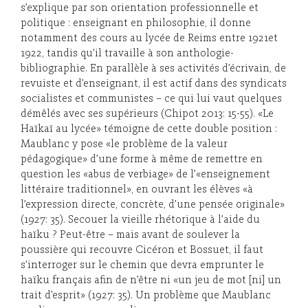
s’explique par son orientation professionnelle et
politique : enseignant en philosophie, il donne
notamment des cours au lycée de Reims entre 1921et
1922, tandis qu’il travaille à son anthologie-
bibliographie. En parallèle à ses activités d’écrivain, de
revuiste et d’enseignant, il est actif dans des syndicats
socialistes et communistes – ce qui lui vaut quelques
démêlés avec ses supérieurs (Chipot 2013: 15-55). «Le
Haïkaï au lycée» témoigne de cette double position :
Maublanc y pose «le problème de la valeur
pédagogique» d’une forme à même de remettre en
question les «abus de verbiage» de l’«enseignement
littéraire traditionnel», en ouvrant les élèves «à
l’expression directe, concrète, d’une pensée originale»
(1927: 35). Secouer la vieille rhétorique à l’aide du
haïku ? Peut-être – mais avant de soulever la
poussière qui recouvre Cicéron et Bossuet, il faut
s’interroger sur le chemin que devra emprunter le
haïku français afin de n’être ni «un jeu de mot [ni] un
trait d’esprit» (1927: 35). Un problème que Maublanc