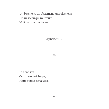
Un bêlement, un aboiement, une clochette,
Un ruisseau qui murmure,
Nuit dans la montagne.
Reynolde T.-R.
***
La chanson,
Comme une écharpe,
Flotte autour de ta voix.
***