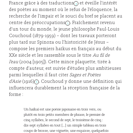
France grâce à des traductions
et éveille l’intérêt
4
des poètes au moment où le refus de l’éloquence, la
recherche de l’impair et le souci du bref se placent au
centre des préoccupations
. Fraîchement revenu
5
d’un tour du monde, le jeune philosophe Paul-Louis
Couchoud (1879-1959) – dont les travaux porteront
plus tard sur Spinoza ou l’historicité de Jésus –
compose les premiers haïkus en français au début du
XXe siècle et les rassemble sous le titre
Au fil de
l’eau
(2004 [1905]). Cette mince plaquette, tirée à
compte d’auteur, est suivie d’études plus ambitieuses
parmi lesquelles il faut citer
Sages et Poètes
d’Asie
(1916)
. Couchoud y donne une définition qui
6
influencera durablement la réception française de la
forme :
Un haïkaï est une poésie japonaise en trois vers, ou
plutôt en trois petits membres de phrase, le premier de
cinq syllabes, le second de sept, le troisième de cinq :
dix-sept syllabes en tout […] un simple tableau en trois
coups de brosse, une vignette, une esquisse, quelquefois