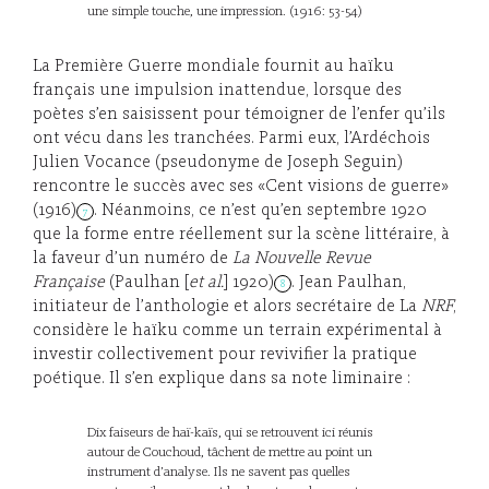
une simple touche, une impression. (1916: 53-54)
La Première Guerre mondiale fournit au haïku
français une impulsion inattendue, lorsque des
poètes s’en saisissent pour témoigner de l’enfer qu’ils
ont vécu dans les tranchées. Parmi eux, l’Ardéchois
Julien Vocance (pseudonyme de Joseph Seguin)
rencontre le succès avec ses «Cent visions de guerre»
(1916)
. Néanmoins, ce n’est qu’en septembre 1920
7
que la forme entre réellement sur la scène littéraire, à
la faveur d’un numéro de
La Nouvelle Revue
Française
(Paulhan [
et al.
] 1920)
. Jean Paulhan,
8
initiateur de l’anthologie et alors secrétaire de La
NRF
,
considère le haïku comme un terrain expérimental à
investir collectivement pour revivifier la pratique
poétique. Il s’en explique dans sa note liminaire :
Dix faiseurs de haï-kaïs, qui se retrouvent ici réunis
autour de Couchoud, tâchent de mettre au point un
instrument d’analyse. Ils ne savent pas quelles