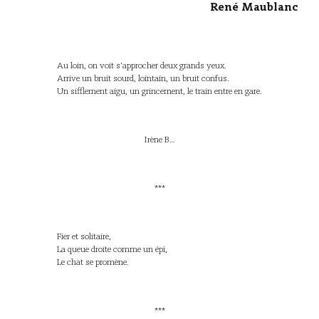
René Maublanc
Au loin, on voit s’approcher deux grands yeux.
Arrive un bruit sourd, lointain, un bruit confus.
Un sifflement aigu, un grincement, le train entre en gare.
Irène B…
***
Fier et solitaire,
La queue droite comme un épi,
Le chat se promène.
***