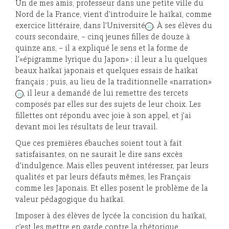
Un de mes amis, professeur dans une petite ville du
Nord de la France, vient d’introduire le haïkaï, comme
exercice littéraire, dans l’Université
. À ses élèves du
12
cours secondaire, – cinq jeunes filles de douze à
quinze ans, – il a expliqué le sens et la forme de
l’«épigramme lyrique du Japon» ; il leur a lu quelques
beaux haïkaï japonais et quelques essais de haïkaï
français ; puis, au lieu de la traditionnelle «narration»
, il leur a demandé de lui remettre des tercets
13
composés par elles sur des sujets de leur choix. Les
fillettes ont répondu avec joie à son appel, et j’ai
devant moi les résultats de leur travail.
Que ces premières ébauches soient tout à fait
satisfaisantes, on ne saurait le dire sans excès
d’indulgence. Mais elles peuvent intéresser, par leurs
qualités et par leurs défauts mêmes, les Français
comme les Japonais. Et elles posent le problème de la
valeur pédagogique du haïkaï.
Imposer à des élèves de lycée la concision du haïkaï,
c’est les mettre en garde contre la rhétorique,