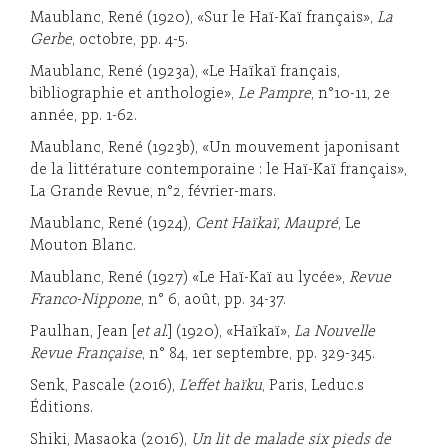
Maublanc, René (1920), «Sur le Haï-Kaï français»,
La
Gerbe
, octobre, pp. 4-5.
Maublanc, René (1923a), «Le Haïkaï français,
bibliographie et anthologie»,
Le Pampre
, n°10-11, 2e
année, pp. 1-62.
Maublanc, René (1923b), «Un mouvement japonisant
de la littérature contemporaine : le Haï-Kaï français»,
La Grande Revue, n°2, février-mars.
Maublanc, René (1924),
Cent Haïkaï, Maupré
, Le
Mouton Blanc.
Maublanc, René (1927) «Le Haï-Kaï au lycée»,
Revue
Franco-Nippone
, n° 6, août, pp. 34-37.
Paulhan, Jean [
et al.
] (1920), «Haïkaï»,
La Nouvelle
Revue Française
, n° 84, 1er septembre, pp. 329-345.
Senk, Pascale (2016),
L’effet haïku
, Paris, Leduc.s
Éditions.
Shiki, Masaoka (2016),
Un lit de malade six pieds de