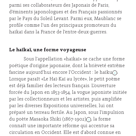
parmi ses collaborateurs des Japonais de Paris,
d’éminents japonologues et des Français passionnés
par le Pays du Soleil Levant. Parmi eux, Maublanc se
profile comme l’un des principaux promoteurs du
haïkaï dans la France de l’entre-deux-guerres.
Le haïkaï, une forme voyageuse
Sous l’appellation «haïkaï» se cache une forme
poétique d’origine japonaise, dont la brièveté extrême
fascine aujourd’hui encore l’Occident : le haïku
.
2
Lorsque paraît «Le Haï-Kaï au lycée», le petit poème
est déjà familier des lecteurs français. L’ouverture
forcée du Japon en 1853-1854, la vogue japoniste initiée
par les collectionneurs et les artistes, puis amplifiée
par les diverses Expositions universelles, lui ont
préparé un terreau fertile. Au Japon, sous l’impulsion
du poète Masaoka Shiki (1867-1902)
, la forme
3
connaît une importante réforme qui accentue sa
circulation en Occident. Elle est d’abord connue en