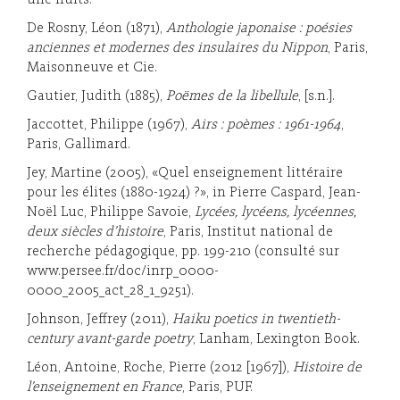
une nuits.
De Rosny, Léon (1871),
Anthologie japonaise : poésies
anciennes et modernes des insulaires du Nippon
, Paris,
Maisonneuve et Cie.
Gautier, Judith (1885),
Poëmes de la libellule
, [s.n.].
Jaccottet, Philippe (1967),
Airs : poèmes : 1961-1964
,
Paris, Gallimard.
Jey, Martine (2005), «Quel enseignement littéraire
pour les élites (1880-1924) ?», in Pierre Caspard, Jean-
Noël Luc, Philippe Savoie,
Lycées, lycéens, lycéennes,
deux siècles d’histoire
, Paris, Institut national de
recherche pédagogique, pp. 199-210 (consulté sur
www.persee.fr/doc/inrp_0000-
0000_2005_act_28_1_9251).
Johnson, Jeffrey (2011),
Haiku poetics in twentieth-
century avant-garde poetry
, Lanham, Lexington Book.
Léon, Antoine, Roche, Pierre (2012 [1967]),
Histoire de
l’enseignement en France
, Paris, PUF.