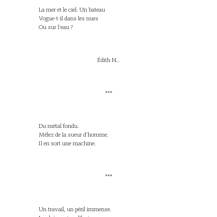
La mer et le ciel. Un bateau
Vogue-t-il dans les nues
Ou sur l’eau ?
Édith N…
***
Du métal fondu.
Mêlez de la sueur d’homme.
Il en sort une machine.
***
Un travail, un péril immense.