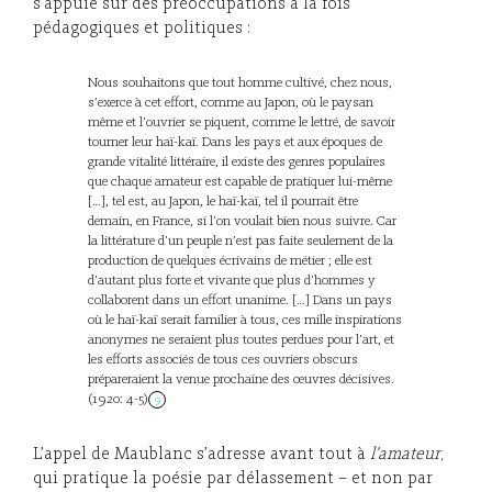
s’appuie sur des préoccupations à la fois
pédagogiques et politiques :
Nous souhaitons que tout homme cultivé, chez nous,
s’exerce à cet effort, comme au Japon, où le paysan
même et l’ouvrier se piquent, comme le lettré, de savoir
tourner leur haï-kaï. Dans les pays et aux époques de
grande vitalité littéraire, il existe des genres populaires
que chaque amateur est capable de pratiquer lui-même
[…], tel est, au Japon, le haï-kaï, tel il pourrait être
demain, en France, si l’on voulait bien nous suivre. Car
la littérature d’un peuple n’est pas faite seulement de la
production de quelques écrivains de métier ; elle est
d’autant plus forte et vivante que plus d’hommes y
collaborent dans un effort unanime. […] Dans un pays
où le haï-kaï serait familier à tous, ces mille inspirations
anonymes ne seraient plus toutes perdues pour l’art, et
les efforts associés de tous ces ouvriers obscurs
prépareraient la venue prochaine des œuvres décisives.
(1920: 4-5)
9
L’appel de Maublanc s’adresse avant tout à
l’amateur
,
qui pratique la poésie par délassement – et non par