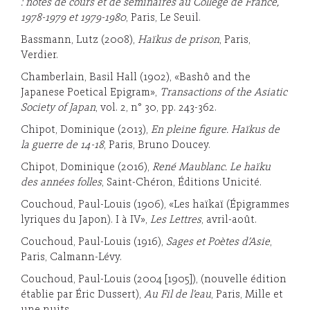
: notes de cours et de séminaires au Collège de France,
1978-1979 et 1979-1980
, Paris, Le Seuil.
Bassmann, Lutz (2008),
Haïkus de prison
, Paris,
Verdier.
Chamberlain, Basil Hall (1902), «Bashô and the
Japanese Poetical Epigram»,
Transactions of the Asiatic
Society of Japan
, vol. 2, n° 30, pp. 243-362.
Chipot, Dominique (2013),
En pleine figure. Haïkus de
la guerre de 14-18
, Paris, Bruno Doucey.
Chipot, Dominique (2016),
René Maublanc.
Le haïku
des années folles
, Saint-Chéron, Éditions Unicité.
Couchoud, Paul-Louis (1906), «Les haïkaï (Épigrammes
lyriques du Japon). I à IV»,
Les Lettres
, avril-août.
Couchoud, Paul-Louis (1916),
Sages et Poètes d’Asie
,
Paris, Calmann-Lévy.
Couchoud, Paul-Louis (2004 [1905]), (nouvelle édition
établie par Éric Dussert),
Au Fil de l’eau
, Paris, Mille et