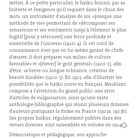
métier. À ce poète particulier, le haïku fournit, par sa
brièveté et l’exigence qu’il requiert dans le choix des
mots, un instrument d’analyse de soi, «presque une
méthode de vie» permettant de «décomposer ses
sensations et ses sentiments jusqu’à l’élément le plus
fugitif [pour y retrouver] une force profonde et
essentielle de l’univers» (1920: 4). Si cet outil de
connaissance n’est pas en lui-même garant de chefs-
d’œuvre, il doit préparer «un milieu de culture
favorable» et «[élever] le goût général» (1920: 5), afin
d’être, «à brève ou longue échéance, créateur de
beauté durable» (1920: 5). En 1923, afin d’illustrer les
possibilités que le haïku ouvre en français, Maublanc
compose à l’attention du grand public une série
d’articles de vulgarisation, ainsi qu’une vaste
anthologie-bibliographie qui réunit plusieurs dizaines
d’auteurs pratiquant la forme en France (1923a, 1923b).
Ses propres haïkus, régulièrement publiés dans des
revues diverses, sont rassemblés en volume en 1924
.
10
Démocratique et pédagogique, son approche