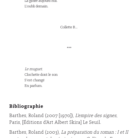
La gloire aujourd’hui.
L’oubli demain.
Collette B…
***
Le muguet.
Clochette dont le son
S’est changé
En parfum.
Bibliographie
Barthes, Roland (2007 [1970]),
L’empire des signes
,
Paris, [Éditions d’Art Albert Skira] Le Seuil.
Barthes, Roland (2003),
La préparation du roman : I et II