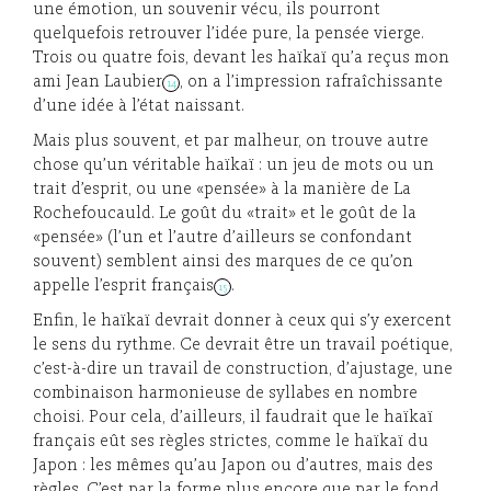
une émotion, un souvenir vécu, ils pourront
quelquefois retrouver l’idée pure, la pensée vierge.
Trois ou quatre fois, devant les haïkaï qu’a reçus mon
ami Jean Laubier
, on a l’impression rafraîchissante
14
d’une idée à l’état naissant.
Mais plus souvent, et par malheur, on trouve autre
chose qu’un véritable haïkaï : un jeu de mots ou un
trait d’esprit, ou une «pensée» à la manière de La
Rochefoucauld. Le goût du «trait» et le goût de la
«pensée» (l’un et l’autre d’ailleurs se confondant
souvent) semblent ainsi des marques de ce qu’on
appelle l’esprit français
.
15
Enfin, le haïkaï devrait donner à ceux qui s’y exercent
le sens du rythme. Ce devrait être un travail poétique,
c’est-à-dire un travail de construction, d’ajustage, une
combinaison harmonieuse de syllabes en nombre
choisi. Pour cela, d’ailleurs, il faudrait que le haïkaï
français eût ses règles strictes, comme le haïkaï du
Japon : les mêmes qu’au Japon ou d’autres, mais des
règles. C’est par la forme plus encore que par le fond