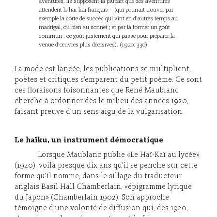
aventures, ils supposent la plupart que des aventures
attendent le haï-kaï français – (qui pourrait trouver par
exemple la sorte de succès qui vint en d’autres temps au
madrigal, ou bien au sonnet ; et par là former un goût
commun : ce goût justement qui passe pour préparer la
venue d’œuvres plus décisives). (1920: 330)
La mode est lancée, les publications se multiplient,
poètes et critiques s’emparent du petit poème. Ce sont
ces floraisons foisonnantes que René Maublanc
cherche à ordonner dès le milieu des années 1920,
faisant preuve d’un sens aigu de la vulgarisation.
Le haïku, un instrument démocratique
Lorsque Maublanc publie «Le Haï-Kaï au lycée»
(1920), voilà presque dix ans qu’il se penche sur cette
forme qu’il nomme, dans le sillage du traducteur
anglais Basil Hall Chamberlain, «épigramme lyrique
du Japon» (Chamberlain 1902). Son approche
témoigne d’une volonté de diffusion qui, dès 1920,