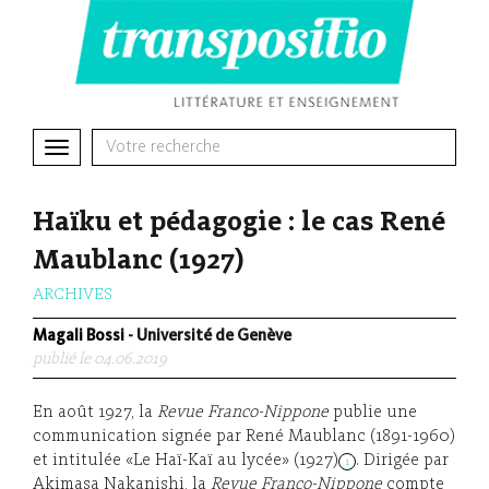
Toggle
navigation
Haïku et pédagogie : le cas René
Maublanc (1927)
ARCHIVES
Magali Bossi
- Université de Genève
publié le 04.06.2019
En août 1927, la
Revue Franco-Nippone
publie une
communication signée par René Maublanc (1891-1960)
et intitulée «Le Haï-Kaï au lycée» (1927)
. Dirigée par
1
Akimasa Nakanishi, la
Revue Franco-Nippone
compte