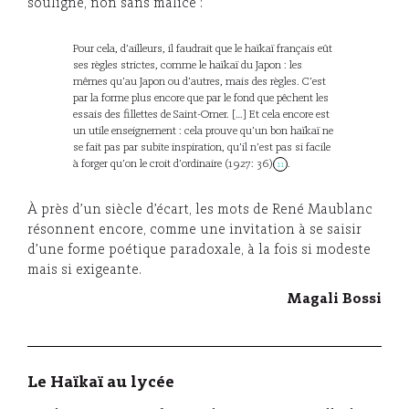
souligne, non sans malice :
Pour cela, d’ailleurs, il faudrait que le haïkaï français eût
ses règles strictes, comme le haïkaï du Japon : les
mêmes qu’au Japon ou d’autres, mais des règles. C’est
par la forme plus encore que par le fond que pêchent les
essais des fillettes de Saint-Omer. […] Et cela encore est
un utile enseignement : cela prouve qu’un bon haïkaï ne
se fait pas par subite inspiration, qu’il n’est pas si facile
à forger qu’on le croit d’ordinaire (1927: 36)
.
11
À près d’un siècle d’écart, les mots de René Maublanc
résonnent encore, comme une invitation à se saisir
d’une forme poétique paradoxale, à la fois si modeste
mais si exigeante.
Magali Bossi
Le Haïkaï au lycée