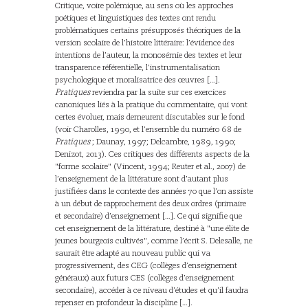
Critique, voire polémique, au sens où les approches
poétiques et linguistiques des textes ont rendu
problématiques certains présupposés théoriques de la
version scolaire de l’histoire littéraire: l’évidence des
intentions de l’auteur, la monosémie des textes et leur
transparence référentielle, l’instrumentalisation
psychologique et moralisatrice des œuvres […].
Pratiques
reviendra par la suite sur ces exercices
canoniques liés à la pratique du commentaire, qui vont
certes évoluer, mais demeurent discutables sur le fond
(voir Charolles, 1990, et l’ensemble du numéro 68 de
Pratiques
; Daunay, 1997; Delcambre, 1989, 1990;
Denizot, 2013). Ces critiques des différents aspects de la
"forme scolaire" (Vincent, 1994; Reuter et al., 2007) de
l’enseignement de la littérature sont d’autant plus
justifiées dans le contexte des années 70 que l’on assiste
à un début de rapprochement des deux ordres (primaire
et secondaire) d’enseignement […]. Ce qui signifie que
cet enseignement de la littérature, destiné à "une élite de
jeunes bourgeois cultivés", comme l’écrit S. Delesalle, ne
saurait être adapté au nouveau public qui va
progressivement, des CEG (collèges d’enseignement
généraux) aux futurs CES (collèges d’enseignement
secondaire), accéder à ce niveau d’études et qu’il faudra
repenser en profondeur la discipline […].