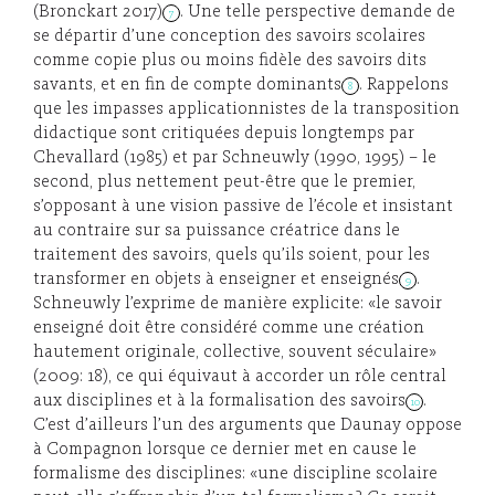
(Bronckart 2017)
. Une telle perspective demande de
7
se départir d’une conception des savoirs scolaires
comme copie plus ou moins fidèle des savoirs dits
savants, et en fin de compte dominants
. Rappelons
8
que les impasses applicationnistes de la transposition
didactique sont critiquées depuis longtemps par
Chevallard (1985) et par Schneuwly (1990, 1995) – le
second, plus nettement peut-être que le premier,
s’opposant à une vision passive de l’école et insistant
au contraire sur sa puissance créatrice dans le
traitement des savoirs, quels qu’ils soient, pour les
transformer en objets à enseigner et enseignés
.
9
Schneuwly l’exprime de manière explicite: «le savoir
enseigné doit être considéré comme une création
hautement originale, collective, souvent séculaire»
(2009: 18), ce qui équivaut à accorder un rôle central
aux disciplines et à la formalisation des savoirs
.
10
C’est d’ailleurs l’un des arguments que Daunay oppose
à Compagnon lorsque ce dernier met en cause le
formalisme des disciplines: «une discipline scolaire