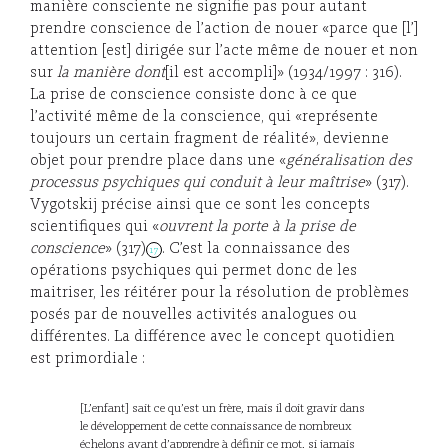
manière consciente ne signifie pas pour autant
prendre conscience de l’action de nouer «parce que [l’]
attention [est] dirigée sur l’acte même de nouer et non
sur
la manière dont
[il est accompli]» (1934/1997 : 316).
La prise de conscience consiste donc à ce que
l’activité même de la conscience, qui «représente
toujours un certain fragment de réalité», devienne
objet pour prendre place dans une «
généralisation des
processus psychiques
qui conduit à leur maîtrise
» (317).
Vygotskij précise ainsi que ce sont les concepts
scientifiques qui «
ouvrent la porte à la prise de
conscience
» (317)
. C’est la connaissance des
17
opérations psychiques qui permet donc de les
maitriser, les réitérer pour la résolution de problèmes
posés par de nouvelles activités analogues ou
différentes. La différence avec le concept quotidien
est primordiale :
[L’enfant] sait ce qu’est un frère, mais il doit gravir dans
le développement de cette connaissance de nombreux
échelons avant d’apprendre à définir ce mot, si jamais