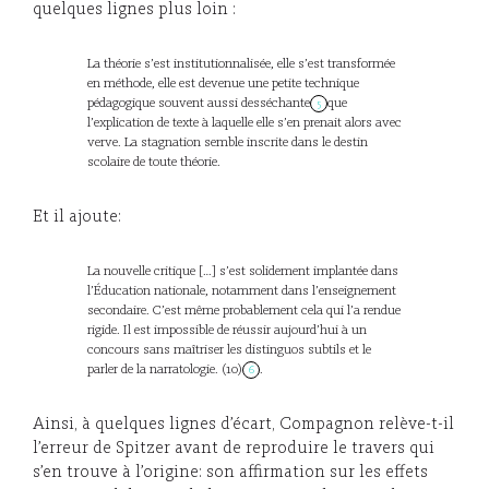
quelques lignes plus loin :
La théorie s’est institutionnalisée, elle s’est transformée
en méthode, elle est devenue une petite technique
pédagogique souvent aussi desséchante
que
5
l’explication de texte à laquelle elle s’en prenait alors avec
verve. La stagnation semble inscrite dans le destin
scolaire de toute théorie.
Et il ajoute:
La nouvelle critique […] s’est solidement implantée dans
l’Éducation nationale, notamment dans l’enseignement
secondaire. C’est même probablement cela qui l’a rendue
rigide. Il est impossible de réussir aujourd’hui à un
concours sans maîtriser les distinguos subtils et le
parler de la narratologie. (10)
.
6
Ainsi, à quelques lignes d’écart, Compagnon relève-t-il
l’erreur de Spitzer avant de reproduire le travers qui
s’en trouve à l’origine: son affirmation sur les effets