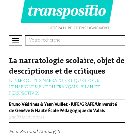
Toggle
navigation
La narratologie scolaire, objet de
descriptions et de critiques
N°6 LES OUTILS NARRATOLOGIQUES POUR
L'ENSEIGNEMENT DU FRANÇAIS : BILAN ET
PERSPECTIVES
Bruno Védrines & Yann Vuillet
- IUFE/GRAFE/Université
de Genève & Haute École Pédagogique du Valais
publié le 19.12.2023
Pour Bertrand Daunay
1