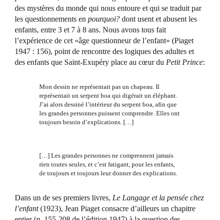
des mystères du monde qui nous entoure et qui se traduit par
les questionnements en
pourquo
i?
dont usent et abusent les
enfants, entre 3 et 7 à 8 ans. Nous avons tous fait
l’expérience de cet «âge questionneur de l’enfant» (Piaget
1947 : 156), point de rencontre des logiques des adultes et
des enfants que Saint-Exupéry place au cœur du
Petit Prince
:
Mon dessin ne représentait pas un chapeau. Il
représentait un serpent boa qui digérait un éléphant.
J’ai alors dessiné l’intérieur du serpent boa, afin que
les grandes personnes puissent comprendre. Elles ont
toujours besoin d’explications. […]
[…] Les grandes personnes ne comprennent jamais
rien toutes seules, et c’est fatigant, pour les enfants,
de toujours et toujours leur donner des explications.
Dans un de ses premiers livres,
Le Langage et la pensée chez
l’enfant
(1923), Jean Piaget consacre d’ailleurs un chapitre
entier (p. 155-208 de l’édition 1947) à la question des