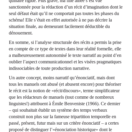
quinaire rigide. Plus grave, ma fille aînée s’est vue
sanctionnée pour la rédaction d’un récit d’imagination dont le
seul défaut était qu’il ne comportait pas toutes les phases du
schéma! Elle s’était en effet autorisée à ne pas décrire la
situation finale, au demeurant facilement déductible du
dénouement.
En somme, si l’analyse structurale des récits a permis la prise
en compte de ce type de textes dans leur réalité formelle, elle
a malheureusement autonomisé le texte narratif au point d’en
oublier l’aspect communicationnel et les visées pragmatiques
indissociables de toute production narrative.
Un autre concept, moins narratif qu’énonciatif, mais dont
tous les manuels ont abusé (et abusent encore) pour théoriser
le récit est la notion de «récit/discours», terme simplificateur
que les rédacteurs de manuels (tout comme de nombreux
linguistes!) attribuent à Émile Benveniste (1966). Ce dernier
– qui souhaitait établir un système des temps verbaux
construit non plus sur la fameuse tripartition temporelle en
passé, présent, futur mais sur un critère énonciatif – a certes
proposé de distinguer l’«énonciation historique» dont le