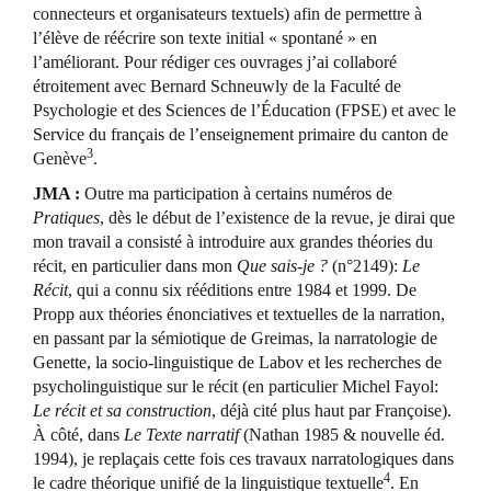
connecteurs et organisateurs textuels) afin de permettre à
l’élève de réécrire son texte initial « spontané » en
l’améliorant. Pour rédiger ces ouvrages j’ai collaboré
étroitement avec Bernard Schneuwly de la Faculté de
Psychologie et des Sciences de l’Éducation (FPSE) et avec le
Service du français de l’enseignement primaire du canton de
3
Genève
.
JMA :
Outre ma participation à certains numéros de
Pratiques
, dès le début de l’existence de la revue, je dirai que
mon travail a consisté à introduire aux grandes théories du
récit, en particulier dans mon
Que sais-je ?
(n°2149):
Le
Récit
, qui a connu six rééditions entre 1984 et 1999. De
Propp aux théories énonciatives et textuelles de la narration,
en passant par la sémiotique de Greimas, la narratologie de
Genette, la socio-linguistique de Labov et les recherches de
psycholinguistique sur le récit (en particulier Michel Fayol:
Le récit et sa construction
, déjà cité plus haut par Françoise).
À côté, dans
Le Texte narratif
(Nathan 1985 & nouvelle éd.
1994), je replaçais cette fois ces travaux narratologiques dans
4
le cadre théorique unifié de la linguistique textuelle
. En