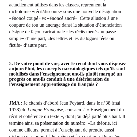
actuellement utilisés dans les classes, reprennent la
dichotomie «récit/discours» sous une nouvelle désignation :
«énoncé coupé»
vs
«énoncé ancré». Cette allusion à une
coupure de (ou un ancrage dans) la situation d’énonciation
désigne de façon caricaturale «les récits menés au passé
simple» d’une part, «les lettres et les dialogues réels ou
fictifs» d’autre part.
5. De votre point de vue, avec le recul dont vous disposez
aujourd’hui, les concepts narratologiques tels qu’ils sont
mobilisés dans l’enseignement ont-ils plutôt marqué un
progrès ou ont-ils conduit à une détérioration de
l’enseignement-apprentissage du français ?
JMA :
Je citerais d’abord Jean Peytard, dans le n°38 (mai
1978) de
Langue Française
, consacré à « Enseignement du
récit et cohérence du texte », dont j’ai déjà parlé plus haut. Il
termine ainsi sa présentation du numéro: «La théorie, ici
comme ailleurs, permet à l’enseignant de prendre aussi
distance par rapport à lui-même et à sa pratique. Pour s’en