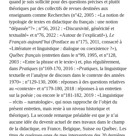
quand je suis sollicité pour des questions précises et plutôt
théoriques par des collectifs de revues destinées aux
enseignants comme Recherches (n°42, 2005 : «La notion de
typologie de textes en didactique du français : une notion
“dépassée”?» ; n°56, 2012 : «Discursivité, généricité et
textualité» et n°76, 2022 : «Autour de l’explicatif»),
Le
Français aujourd’hui
(Postface au n°175, 2011, consacré à
«Littérature et linguistique : dialogue ou coexistence ?»),
Québec français
(entretien dans le n°99, 1995, et n°128,
2003 : «Entre la phrase et le texte») et, plus régulièrement,
dans
Pratiques
(n°169-170, 2016 : «
Pratiques
, la linguistique
textuelle et l’analyse de discours dans le contexte des années
1970» ; n°129-130, 2006 : réponses à des questions relatives
au «contexte» et n°179-180, 2018 : réponses à un entretien
sur la poésie ; ou encore le n°181-182, 2019 : «Linguistique
– récits – narratologie», qui nous rapproche de l’objet du
présent entretien, mais reste à un niveau historique et
théorique). La seconde remarque préalable est que je n’ai
aucune idée du devenir actuel de mes travaux dans le champ
de la didactique, en France, Belgique, Suisse ou Québec. Les
titres de quelques-unes de mes interventions des 20 dernières