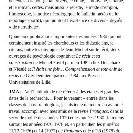
de textes d’action (le fait divers, le conte, la nouvelle, la fable,
et le roman, certes, mais aussi la recette, le mode d’emploi,
l’horoscope, la notice nécrologique, le bulletin météo ou le
reportage sportif), qui montrait l’existence de divers « degrés
2
» de narrativité
.
Quant aux publications importantes des années 1980 qui ont
certainement inspiré les chercheurs et les didacticiens, je
citerais, outre les ouvrages de Jean-Michel sur le récit, deux
ouvrages de psychologie cognitive:
Le récit et sa
construction
de Michel Fayol paru en 1985 chez Delachaux
et Niestlé et
Il était une fois… Compréhension et souvenir de
récits
de Guy Denhière paru en 1984 aux Presses
Universitaires de Lille.
JMA :
J’ai l’habitude de me référer à des étapes et grandes
dates de la recherche… Pour le versant « entrée dans les
classes de la narratologie », je suis tenté de mettre en avant le
travail accompli avec mes amis de la revue
Pratiques
, dans la
seconde moitié des années 1970 et les années 1980. Je retiens
surtout les années 1976-1978 et, en particulier, les numéros
11/12 (1976) et 14 (1977) de
Pratiques
et le n°38 (1978) de