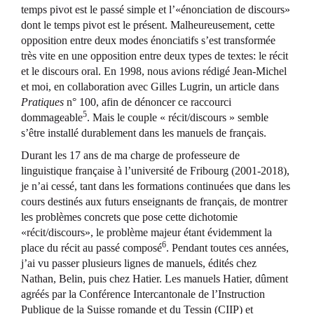
temps pivot est le passé simple et l’«énonciation de discours»
dont le temps pivot est le présent. Malheureusement, cette
opposition entre deux modes énonciatifs s’est transformée
très vite en une opposition entre deux types de textes: le récit
et le discours oral. En 1998, nous avions rédigé Jean-Michel
et moi, en collaboration avec Gilles Lugrin, un article dans
Pratiques
n° 100, afin de dénoncer ce raccourci
5
dommageable
. Mais le couple « récit/discours » semble
s’être installé durablement dans les manuels de français.
Durant les 17 ans de ma charge de professeure de
linguistique française à l’université de Fribourg (2001-2018),
je n’ai cessé, tant dans les formations continuées que dans les
cours destinés aux futurs enseignants de français, de montrer
les problèmes concrets que pose cette dichotomie
«récit/discours», le problème majeur étant évidemment la
6
place du récit au passé composé
. Pendant toutes ces années,
j’ai vu passer plusieurs lignes de manuels, édités chez
Nathan, Belin, puis chez Hatier. Les manuels Hatier, dûment
agréés par la Conférence Intercantonale de l’Instruction
Publique de la Suisse romande et du Tessin (CIIP) et