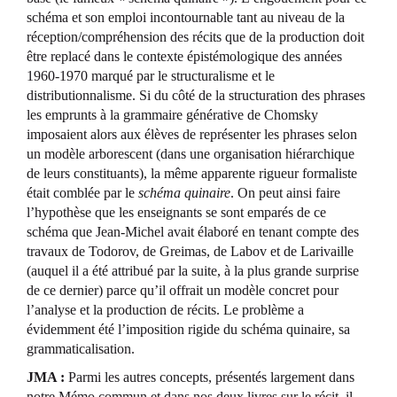
schéma et son emploi incontournable tant au niveau de la
réception/compréhension des récits que de la production doit
être replacé dans le contexte épistémologique des années
1960-1970 marqué par le structuralisme et le
distributionnalisme. Si du côté de la structuration des phrases
les emprunts à la grammaire générative de Chomsky
imposaient alors aux élèves de représenter les phrases selon
un modèle arborescent (dans une organisation hiérarchique
de leurs constituants), la même apparente rigueur formaliste
était comblée par le
schéma quinaire
. On peut ainsi faire
l’hypothèse que les enseignants se sont emparés de ce
schéma que Jean-Michel avait élaboré en tenant compte des
travaux de Todorov, de Greimas, de Labov et de Larivaille
(auquel il a été attribué par la suite, à la plus grande surprise
de ce dernier) parce qu’il offrait un modèle concret pour
l’analyse et la production de récits. Le problème a
évidemment été l’imposition rigide du schéma quinaire, sa
grammaticalisation.
JMA :
Parmi les autres concepts, présentés largement dans
notre Mémo commun et dans nos deux livres sur le récit, il