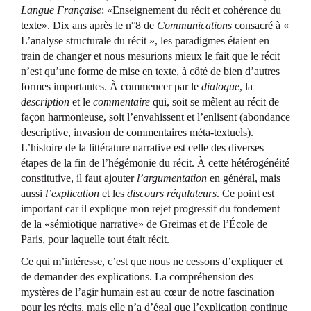
Langue Française
: «Enseignement du récit et cohérence du
texte». Dix ans après le n°8 de
Communications
consacré à «
L’analyse structurale du récit », les paradigmes étaient en
train de changer et nous mesurions mieux le fait que le récit
n’est qu’une forme de mise en texte, à côté de bien d’autres
formes importantes. À commencer par le
dialogue
, la
description
et le
commentaire
qui, soit se mêlent au récit de
façon harmonieuse, soit l’envahissent et l’enlisent (abondance
descriptive, invasion de commentaires méta-textuels).
L’histoire de la littérature narrative est celle des diverses
étapes de la fin de l’hégémonie du récit. À cette hétérogénéité
constitutive, il faut ajouter
l’argumentation
en général, mais
aussi
l’explication
et les
discours régulateurs
. Ce point est
important car il explique mon rejet progressif du fondement
de la «sémiotique narrative» de Greimas et de l’École de
Paris, pour laquelle tout était récit.
Ce qui m’intéresse, c’est que nous ne cessons d’expliquer et
de demander des explications. La compréhension des
mystères de l’agir humain est au cœur de notre fascination
pour les récits, mais elle n’a d’égal que l’explication continue