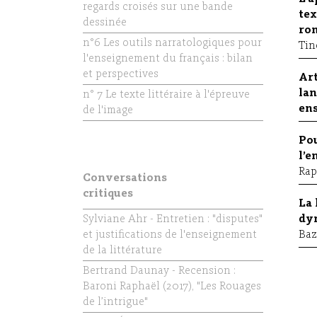
regards croisés sur une bande
tex
dessinée
rom
n°6 Les outils narratologiques pour
Tin
l'enseignement du français : bilan
et perspectives
Art
lan
n° 7 Le texte littéraire à l'épreuve
ens
de l'image
Pou
l’e
Rap
Conversations
critiques
La 
Sylviane Ahr - Entretien : "disputes"
dyn
et justifications de l'enseignement
Baz
de la littérature
Bertrand Daunay - Recension :
Baroni Raphaël (2017), "Les Rouages
de l’intrigue"