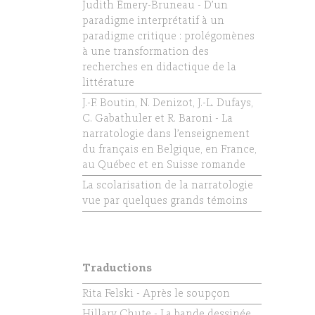
Judith Émery-Bruneau - D’un
paradigme interprétatif à un
paradigme critique : prolégomènes
à une transformation des
recherches en didactique de la
littérature
J.-F. Boutin, N. Denizot, J.-L. Dufays,
C. Gabathuler et R. Baroni - La
narratologie dans l’enseignement
du français en Belgique, en France,
au Québec et en Suisse romande
La scolarisation de la narratologie
vue par quelques grands témoins
Traductions
Rita Felski - Après le soupçon
Hillary Chute - La bande dessinée