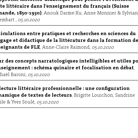
te littéraire dans l’enseignement du français (Suisse
ande, 1850-1930)
, Anouk Darme-Xu, Anne Monnier & Sylvia
embart
, 05.10.2020
iculations entre pratiques et recherches en sciences du
gage et didactique de la littérature dans la formation d
eignants de FLE
, Anne-Claire Raimond
, 05.10.2020
r des concepts narratologiques intelligibles et utiles p
nseignement : schéma quinaire et focalisation en débat
,
haël Baroni
, 05.10.2020
lecture littéraire professionnelle : une configuration
amique de textes de lecteurs
, Brigitte Louichon, Sandrine
ile & Yves Soulé
, 05.10.2020