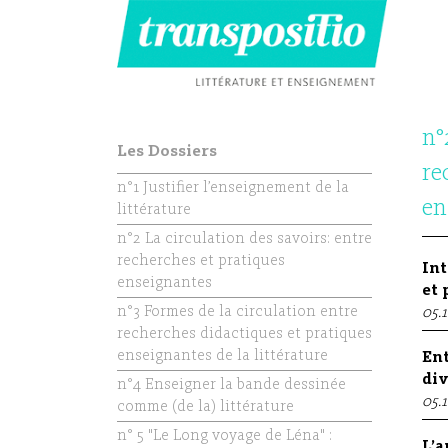
n°
Les Dossiers
re
n°1 Justifier l’enseignement de la
en
littérature
n°2 La circulation des savoirs: entre
recherches et pratiques
Int
enseignantes
et 
n°3 Formes de la circulation entre
05.
recherches didactiques et pratiques
enseignantes de la littérature
Ent
div
n°4 Enseigner la bande dessinée
05.
comme (de la) littérature
n° 5 "Le Long voyage de Léna" :
L’a