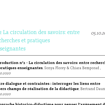
2 La circulation des savoirs: entre
05.10.
cherches et pratiques
seignantes
roduction n°2 - La circulation des savoirs: entre recher
pratiques enseignantes
, Sonya Florey & Chiara Bemporad
,
10.2020
re dialogue et contraintes : interroger les liens entre
ers champs de réalisation de la didactique
, Bertrand Dau
10.2020
pproche historico-didactique pour penser l’avènement 