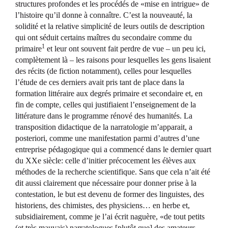
structures profondes et les procédés de «mise en intrigue» de
l’histoire qu’il donne à connaître. C’est la nouveauté, la
solidité et la relative simplicité de leurs outils de description
qui ont séduit certains maîtres du secondaire comme du
1
primaire
et leur ont souvent fait perdre de vue – un peu ici,
complètement là – les raisons pour lesquelles les gens lisaient
des récits (de fiction notamment), celles pour lesquelles
l’étude de ces derniers avait pris tant de place dans la
formation littéraire aux degrés primaire et secondaire et, en
fin de compte, celles qui justifiaient l’enseignement de la
littérature dans le programme rénové des humanités. La
transposition didactique de la narratologie m’apparait, a
posteriori, comme une manifestation parmi d’autres d’une
entreprise pédagogique qui a commencé dans le dernier quart
du XXe siècle: celle d’initier précocement les élèves aux
méthodes de la recherche scientifique. Sans que cela n’ait été
dit aussi clairement que nécessaire pour donner prise à la
contestation, le but est devenu de former des linguistes, des
historiens, des chimistes, des physiciens… en herbe et,
subsidiairement, comme je l’ai écrit naguère, «de tout petits
(et très mauvais) narratologues [plutôt que] des amateurs