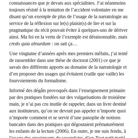
connaissances que je devais aux spécialistes. J‘ai néanmoins
toujours résisté à la tentation de l’accident volontaire en me
disant qu’un exemple de plus de l’usage de la narratologie au
service de la réflexion sur le(s) plaisir(s) de lire et sur la
pragmatique du récit pouvait éviter à quelques-uns de dériver
ainsi. Ma foi en la vertu de l’exemple est déraisonnable, mais
credo quia absurdum
: on sait ça…
Une vingtaine d’années après mes premiers méfaits, j’ai tenté
de rassembler dans une thèse de doctorat (2001) ce que je
savais des différents apports au domaine de la narratologie et
d’en proposer des usages qui évitaient (vaille que vaille) les
fourvoiements du formalisme.
Informé des dégâts provoqués dans l’enseignement primaire
par des pratiques fondées sur des vulgarisations de troisième
main, je n’ai pas cru inutile de rappeler, dans un livre destiné
aux instituteurs, qu’on ne devrait pas appeler n’importe quoi
n’importe comment et se servir d’une panoplie de notions
bancales dans des pratiques qui dégoutaient prématurément
les enfants de la lecture (2006). En outre, je me suis fendu, à
l’usage des enseignants du secondaire, d’un
Tout petit traité