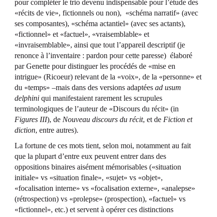
pour compléter le trio devenu indispensable pour l’étude des
«récits de vie», fictionnels ou non), «schéma narratif» (avec
ses composantes), «schéma actantiel» (avec ses actants),
«fictionnel» et «factuel», «vraisemblable» et
«invraisemblable», ainsi que tout l’appareil descriptif (je
renonce à l’inventaire : pardon pour cette paresse) élaboré
par Genette pour distinguer les procédés de «mise en
intrigue» (Ricoeur) relevant de la «voix», de la «personne» et
du «temps» –mais dans des versions adaptées
ad usum
delphini
qui manifestaient rarement les scrupules
terminologiques de l’auteur de «Discours du récit» (in
Figures III
), de
Nouveau discours du récit
, et de
Fiction et
diction
, entre autres).
La fortune de ces mots tient, selon moi, notamment au fait
que la plupart d’entre eux peuvent entrer dans des
oppositions binaires aisément mémorisables («situation
initiale» vs «situation finale», «sujet» vs «objet»,
«focalisation interne» vs «focalisation externe», «analepse»
(rétrospection) vs «prolepse» (prospection), «factuel» vs
«fictionnel», etc.) et servent à opérer ces distinctions