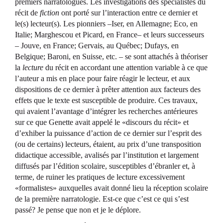
premiers narratologues. Les investigations des spécialistes du
récit de
fiction
ont porté sur l’interaction entre ce dernier et
le(s) lecteur(s). Les pionniers –Iser, en Allemagne; Eco, en
Italie; Marghescou et Picard, en France– et leurs successeurs
– Jouve, en France; Gervais, au Québec; Dufays, en
Belgique; Baroni, en Suisse, etc. – se sont attachés à théoriser
la
lecture
du récit en accordant une attention variable à ce que
l’auteur a mis en place pour faire réagir le lecteur, et aux
dispositions de ce dernier à prêter attention aux facteurs des
effets que le texte est susceptible de produire. Ces travaux,
qui avaient l’avantage d’intégrer les recherches antérieures
sur ce que Genette avait appelé le «discours du récit» et
d’exhiber la puissance d’action de ce dernier sur l’esprit des
(ou de certains) lecteurs, étaient, au prix d’une transposition
didactique accessible, avalisés par l’institution et largement
diffusés par l’édition scolaire, susceptibles d’ébranler et, à
terme, de ruiner les pratiques de lecture excessivement
«formalistes» auxquelles avait donné lieu la réception scolaire
de la première narratologie. Est-ce que c’est ce qui s’est
passé? Je pense que non et je le déplore.