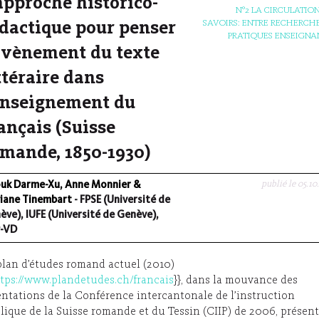
approche historico-
N°2 LA CIRCULATION
SAVOIRS: ENTRE RECHERCHE
dactique pour penser
PRATIQUES ENSEIGNA
avènement du texte
ttéraire dans
enseignement du
ançais (Suisse
mande, 1850-1930)
publié le 05.10
uk Darme-Xu, Anne Monnier &
viane Tinembart
- FPSE (Université de
ève), IUFE (Université de Genève),
-VD
plan d’études romand actuel (2010)
tps://www.plandetudes.ch/francais
}}, dans la mouvance des
entations de la Conférence intercantonale de l’instruction
lique de la Suisse romande et du Tessin (CIIP) de 2006, présent