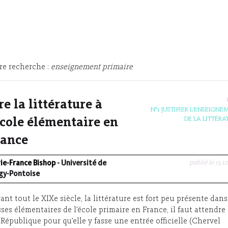
re recherche :
enseignement primaire
re la littérature à
N°1 JUSTIFIER L’ENSEIGN
DE LA LITTÉRA
école élémentaire en
rance
publié le 15.1
ie-France Bishop
- Université de
gy-Pontoise
ant tout le XIXe siècle, la littérature est fort peu présente dans
sses élémentaires de l’école primaire en France, il faut attendre 
e République pour qu’elle y fasse une entrée officielle (Chervel