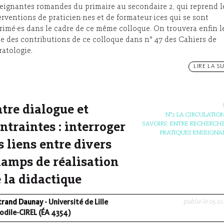
eignantes romandes du primaire au secondaire 2, qui reprend l
erventions de praticien·nes et de formateur·ices qui se sont
rimé·es dans le cadre de ce même colloque. On trouvera enfin l
te des contributions de ce colloque dans n° 47 des Cahiers de
ratologie.
LIRE LA SU
tre dialogue et
N°2 LA CIRCULATION
SAVOIRS: ENTRE RECHERCHE
ntraintes : interroger
PRATIQUES ENSEIGNA
s liens entre divers
amps de réalisation
 la didactique
publié le 05.10
trand Daunay
- Université de Lille
odile-CIREL (ÉA 4354)