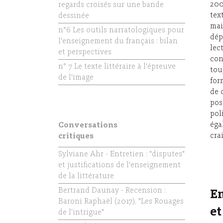
200
regards croisés sur une bande
tex
dessinée
mai
n°6 Les outils narratologiques pour
dép
l'enseignement du français : bilan
lec
et perspectives
con
n° 7 Le texte littéraire à l'épreuve
tou
de l'image
for
de 
pos
pol
éga
Conversations
cra
critiques
Sylviane Ahr - Entretien : "disputes"
et justifications de l'enseignement
de la littérature
Bertrand Daunay - Recension :
En
Baroni Raphaël (2017), "Les Rouages
et
de l’intrigue"