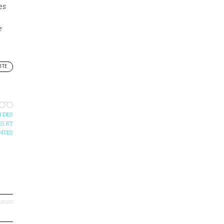
es
e
ITE
 DES
S ET
NTES
.2020