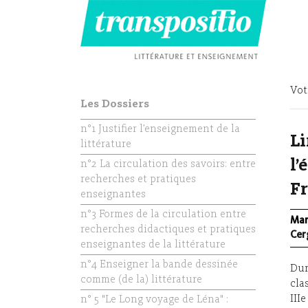
Vot
Les Dossiers
n°1 Justifier l’enseignement de la
Li
littérature
l’
n°2 La circulation des savoirs: entre
recherches et pratiques
F
enseignantes
n°3 Formes de la circulation entre
Mar
recherches didactiques et pratiques
Cer
enseignantes de la littérature
n°4 Enseigner la bande dessinée
Dur
comme (de la) littérature
cla
III
n° 5 "Le Long voyage de Léna" :