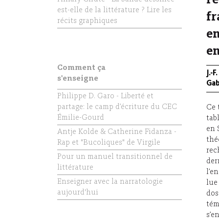
l’
est-elle de la littérature ? Lire les
fr
récits graphiques
en
e
Comment ça
J.-F
s'enseigne
Gab
Philippe D. Garo - Liberté et
partage: le camp d’écriture du CEC
Ce 
Émilie-Gourd
tab
en 
Antje Kolde & Catherine Fidanza -
thé
Rap et "Bucoliques" de Virgile
rec
Pour un manuel transitionnel de
der
littérature
l’e
Enseigner avec la narratologie
lue
aujourd'hui
dos
tém
s’e