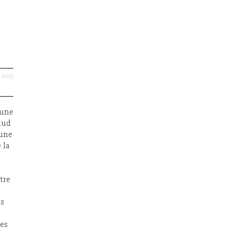
1.2025
’une
aud
 une
 la
tre
ds
ues