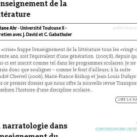
enseignement de la
ttérature
publié le 25.01
viane Ahr
- Université Toulouse II -
retien avec J. David et C. Gabathuler
 la «crise» frappe l’enseignement de la littérature tous les «vingt-
rente ans, soit l’équivalent d’une génération (2005:8), depuis q
ui-ci est inscrit comme tel dans les programmes scolaires. Je ne
rais donc que souligner – comme le font d’ailleurs, à la suite
ndré Chervel (2006), Marie-France Bishop et Jean-Louis Dufays
s ce premier dossier que nous offre la nouvelle revue Transpos
ombien l’histoire d’une discipline scolaire...
LIRE LA SU
 narratologie dans
CONVERSATIONS CRITI