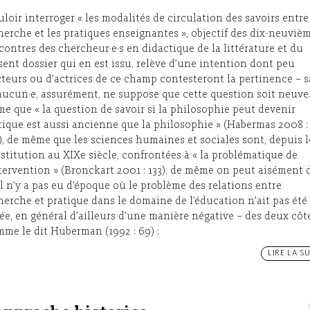
loir interroger « les modalités de circulation des savoirs entre
herche et les pratiques enseignantes », objectif des dix-neuviè
contres des chercheur·e·s en didactique de la littérature et du
sent dossier qui en est issu, relève d’une intention dont peu
cteurs ou d’actrices de ce champ contesteront la pertinence – 
aucun·e, assurément, ne suppose que cette question soit neuve
e que « la question de savoir si la philosophie peut devenir
tique est aussi ancienne que la philosophie » (Habermas 2008 :
), de même que les sciences humaines et sociales sont, depuis 
stitution au XIXe siècle, confrontées à « la problématique de
ntervention » (Bronckart 2001 : 133), de même on peut aisément 
il n’y a pas eu d’époque où le problème des relations entre
herche et pratique dans le domaine de l’éducation n’ait pas été
ée, en général d’ailleurs d’une manière négative – des deux côté
me le dit Huberman (1992 : 69) :
LIRE LA SU