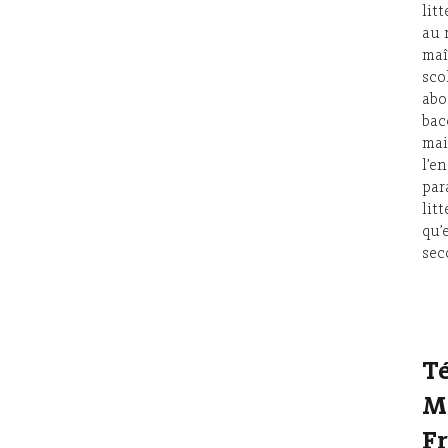
lit
au 
maî
sco
abo
bac
mai
l’e
par
lit
qu’
sec
T
M
F