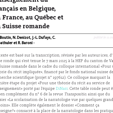
enseignement du
ançais en Belgique,
 France, au Québec et
n Suisse romande
publié le 11.0
. Boutin, N. Denizot, J.-L. Dufays, C.
athuler et R. Baroni
-
texte est basé sur la transcription, révisée par les auteur·ices, d
le ronde qui s’est tenue le 7 mars 2025 à la HEP du canton de V
Suisse romande dans le cadre du colloque international «Pour
orie du récit impliquée», financé par le fonds national suisse de
herche scientifique (projet n° 197612). Ce colloque marquait la
nière étape du projet «Pour une théorie du récit au service de
nseignement» porté par l’équipe
DiNarr
. Cette table ronde peut ê
 en complément du n° 6 de la revue
Transpositio
, ainsi que du
sier «La scolarisation de la narratologie vue par quelques gran
oins». Elle complète également le dossier «Comment ça
nseigne?» consacré à la place de la narratologie dans les pratiq