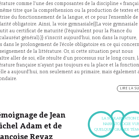
térature comme l’une des composantes de la discipline « français
même titre que la compréhension ou la production de textes et
trise du fonctionnement de la langue, et ce pour l’ensemble de 
larité obligatoire. Ainsi, la voie gymnasiale{{La voie gymnasiale
utit au certificat de maturité (l’équivalent pour la France du
calauréat général).}} s’inscrit aujourd’hui, non dans la rupture,
s dans le prolongement de l’école obligatoire en ce qui concer
nseignement de la littérature. Or, si cette situation peut nous
aître aller de soi, elle résulte d’un processus sur le long cours, l
térature française n’ayant pas toujours eu la place et la fonctio
elle a aujourd’hui, non seulement au primaire, mais également 
ondaire.
LIRE LA SU
émoignage de Jean
LA SCOLARISATION D
NARRATOLOGIE VUE
ichel Adam et de
QUELQUES GRANDS TÉM
rançoise Revaz