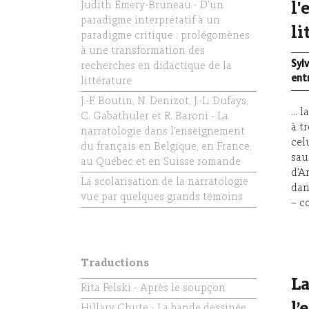
Judith Émery-Bruneau - D’un
l'
paradigme interprétatif à un
li
paradigme critique : prolégomènes
à une transformation des
Syl
recherches en didactique de la
ent
littérature
J.-F. Boutin, N. Denizot, J.-L. Dufays,
...
C. Gabathuler et R. Baroni - La
à t
narratologie dans l’enseignement
cel
du français en Belgique, en France,
sau
au Québec et en Suisse romande
d’A
La scolarisation de la narratologie
dan
vue par quelques grands témoins
– c
Traductions
La
Rita Felski - Après le soupçon
Hillary Chute - La bande dessinée