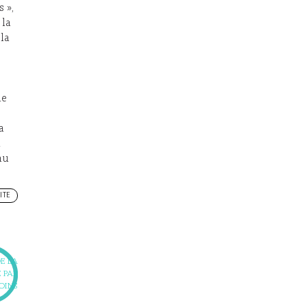
 »,
 la
la
ne
a
n
au
ITE
E LA
 PAR
OINS