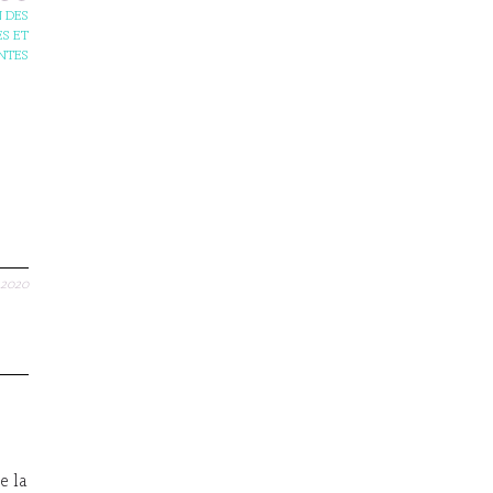
 DES
S ET
NTES
.2020
e la