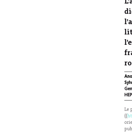
L’
di
l’
li
l’
fr
ro
Ano
Syl
Gen
HEP
Le 
{{
ht
ori
pub