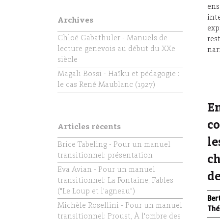
ens
int
Archives
exp
Chloé Gabathuler - Manuels de
res
lecture genevois au début du XXe
nar
siècle
Magali Bossi - Haïku et pédagogie :
le cas René Maublanc (1927)
En
co
Articles récents
le
Brice Tabeling - Pour un manuel
transitionnel: présentation
ch
Eva Avian - Pour un manuel
de
transitionnel: La Fontaine, Fables
("Le Loup et l'agneau")
Ber
Michèle Rosellini - Pour un manuel
Thé
transitionnel: Proust, À l'ombre des