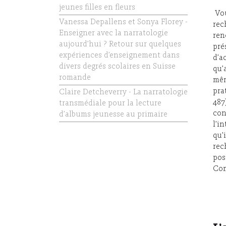
jeunes filles en fleurs
Vou
Vanessa Depallens et Sonya Florey -
rec
Enseigner avec la narratologie
ren
aujourd’hui ? Retour sur quelques
pré
expériences d’enseignement dans
d’a
divers degrés scolaires en Suisse
qu’
romande
mêm
pra
Claire Detcheverry - La narratologie
487
transmédiale pour la lecture
con
d’albums jeunesse au primaire
l’i
qu’
rec
pos
Com