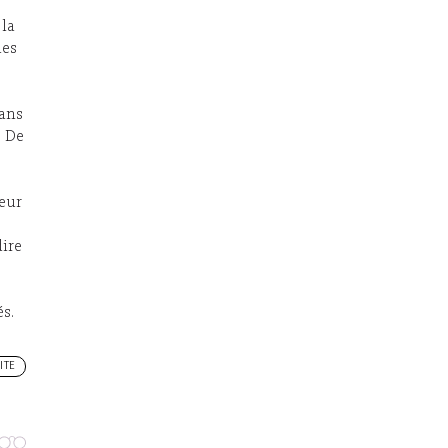
 la
mes
sans
. De
leur
dire
s.
ITE