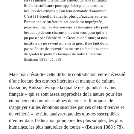
élèves maitres une culture esthétique, une initiation
littéraire suffisante pour apprécier pleinement les
beautés des œuvres qu’on leur demande d’analyser.
C’est là l’écueil inévitable; plus qu’aucune autre en
Europe, notre littérature nationale est imprégnée,
pénétrée, inspirée des souvenirs classiques, elle perd
beaucoup de son charme et de son sens pour qui n’a
pu passer par l’école de la Grèce et de Rome; or nos
instituteurs ne savent ni latin ni grec: il ne faut donc
pas se flatter de pouvoir les mettre en état de saisir et
de gouter le parfum classique de notre littérature.
(Buisson 1888: t.1, 78)
Mais pour résoudre cette difficile contradiction entre nécessité
d’une lecture des œuvres littéraires et manque de culture
classique, Buisson évoque la qualité des grands écrivains
français « qui se sont assez rapprochés de la nature pour être
éternellement compris et aimés de tous. ». Il propose de
s’appuyer sur les émotions suscitées par ces chefs-d’œuvre et
de veiller à « ne faire analyser que des œuvres susceptibles
d’entrer dans l’éducation populaire, les plus simples, les plus
humaines, les plus naturelles de toutes » (Buisson 1888 : 78).