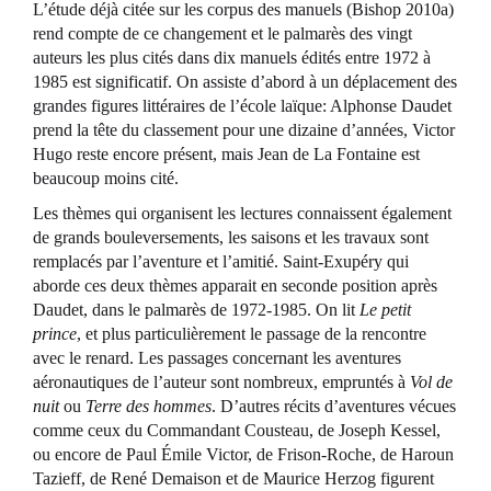
L’étude déjà citée sur les corpus des manuels (Bishop 2010a)
rend compte de ce changement et le palmarès des vingt
auteurs les plus cités dans dix manuels édités entre 1972 à
1985 est significatif. On assiste d’abord à un déplacement des
grandes figures littéraires de l’école laïque: Alphonse Daudet
prend la tête du classement pour une dizaine d’années, Victor
Hugo reste encore présent, mais Jean de La Fontaine est
beaucoup moins cité.
Les thèmes qui organisent les lectures connaissent également
de grands bouleversements, les saisons et les travaux sont
remplacés par l’aventure et l’amitié. Saint-Exupéry qui
aborde ces deux thèmes apparait en seconde position après
Daudet, dans le palmarès de 1972-1985. On lit
Le petit
prince
, et plus particulièrement le passage de la rencontre
avec le renard. Les passages concernant les aventures
aéronautiques de l’auteur sont nombreux, empruntés à
Vol de
nuit
ou
Terre des hommes
. D’autres récits d’aventures vécues
comme ceux du Commandant Cousteau, de Joseph Kessel,
ou encore de Paul Émile Victor, de Frison-Roche, de Haroun
Tazieff, de René Demaison et de Maurice Herzog figurent