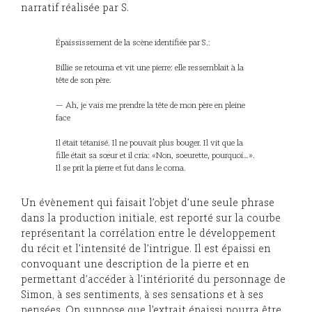
narratif réalisée par S.
Épaississement de la scène identifiée par S.:
Billie se retourna et vit une pierre: elle ressemblait à la
tête de son père.
— Ah, je vais me prendre la tête de mon père en pleine
face
Il était tétanisé. Il ne pouvait plus bouger. Il vit que la
fille était sa sœur et il cria: «Non, soeurette, pourquoi…».
Il se prit la pierre et fut dans le coma.
Un évènement qui faisait l’objet d’une seule phrase
dans la production initiale, est reporté sur la courbe
représentant la corrélation entre le développement
du récit et l’intensité de l’intrigue. Il est épaissi en
convoquant une description de la pierre et en
permettant d’accéder à l’intériorité du personnage de
Simon, à ses sentiments, à ses sensations et à ses
pensées. On suppose que l’extrait épaissi pourra être