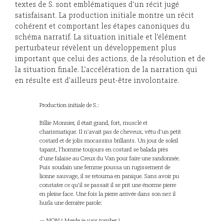
textes de S. sont emblématiques d’un récit jugé
satisfaisant. La production initiale montre un récit
cohérent et comportant les étapes canoniques du
schéma narratif. La situation initiale et l’élément
perturbateur révèlent un développement plus
important que celui des actions, de la résolution et de
la situation finale. L’accélération de la narration qui
en résulte est d’ailleurs peut-être involontaire.
Production initiale de S.:
Billie Monnier, il était grand, fort, musclé et
charismatique. Il n’avait pas de cheveux, vêtu d’un petit
costard et de jolis mocassins brillants. Un jour de soleil
tapant, l’homme toujours en costard se balada près
d’une falaise au Creux du Van pour faire une randonnée.
Puis soudain une femme poussa un rugissement de
lionne sauvage, il se retourna en panique. Sans avoir pu
constater ce qu’il se passait il se prit une énorme pierre
en pleine face. Une fois la pierre arrivée dans son nez il
hurla une dernière parole:
— NON ! Merde je vais tomber !