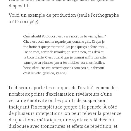
dispositif.
Voici un exemple de production (seule l’orthographe
a été corrigée):
Quel abruti! Pourquoi c'est vers moi que tu viens, hein?
Oh, c'est bon, ne me regarde pas comme ça... Et que je
me frotte et que je ronronne, j'ai pas que ça à faire, moi...
Lâche-moi, arrête de miauler, ça sert à rien, t'as déjà eu
ta boustifaille! C'est quand que je pourrai enfin travailler
sans que tu viennes poser tes miches sur mes feuilles,
hein? Idiot! Heureusement que tu sais pas que demain
c'est le véto. (Jessica, 17 ans)
Le discours porte les marques de l’oralité, comme les
nombreux points d’exclamation révélateurs d’une
certaine émotivité ou les points de suspension
indiquant l’incomplétude propre à la pensée. À côté
de plusieurs interjections, on peut relever la présence
de questions rhétoriques, une syntaxe relâchée ou
disloquée avec troncatures et effets de répétition, et