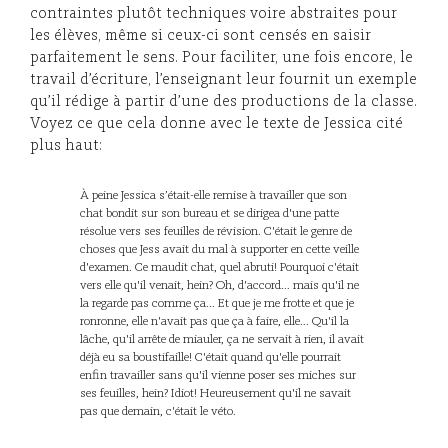
contraintes plutôt techniques voire abstraites pour
les élèves, même si ceux-ci sont censés en saisir
parfaitement le sens. Pour faciliter, une fois encore, le
travail d’écriture, l’enseignant leur fournit un exemple
qu’il rédige à partir d’une des productions de la classe.
Voyez ce que cela donne avec le texte de Jessica cité
plus haut:
À peine Jessica s’était-elle remise à travailler que son
chat bondit sur son bureau et se dirigea d'une patte
résolue vers ses feuilles de révision. C'était le genre de
choses que Jess avait du mal à supporter en cette veille
d'examen. Ce maudit chat, quel abruti! Pourquoi c'était
vers elle qu'il venait, hein? Oh, d'accord... mais qu'il ne
la regarde pas comme ça... Et que je me frotte et que je
ronronne, elle n'avait pas que ça à faire, elle... Qu'il la
lâche, qu'il arrête de miauler, ça ne servait à rien, il avait
déjà eu sa boustifaille! C'était quand qu'elle pourrait
enfin travailler sans qu'il vienne poser ses miches sur
ses feuilles, hein? Idiot! Heureusement qu'il ne savait
pas que demain, c'était le véto.