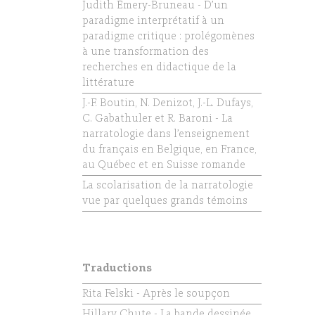
Judith Émery-Bruneau - D’un
paradigme interprétatif à un
paradigme critique : prolégomènes
à une transformation des
recherches en didactique de la
littérature
J.-F. Boutin, N. Denizot, J.-L. Dufays,
C. Gabathuler et R. Baroni - La
narratologie dans l’enseignement
du français en Belgique, en France,
au Québec et en Suisse romande
La scolarisation de la narratologie
vue par quelques grands témoins
Traductions
Rita Felski - Après le soupçon
Hillary Chute - La bande dessinée