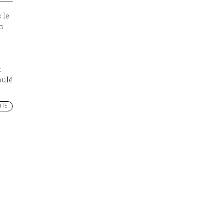
 le
n
r
oulé
ITE