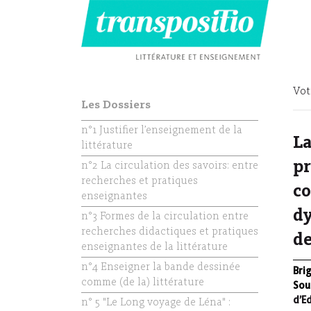
Vot
Les Dossiers
n°1 Justifier l’enseignement de la
La
littérature
pr
n°2 La circulation des savoirs: entre
recherches et pratiques
co
enseignantes
dy
n°3 Formes de la circulation entre
recherches didactiques et pratiques
de
enseignantes de la littérature
n°4 Enseigner la bande dessinée
Bri
comme (de la) littérature
Sou
d’E
n° 5 "Le Long voyage de Léna" :