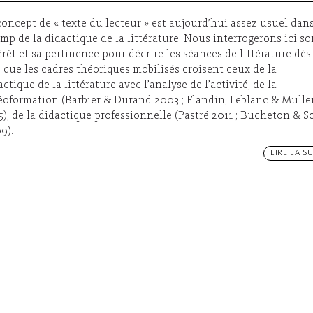
concept de « texte du lecteur » est aujourd’hui assez usuel dans
mp de la didactique de la littérature. Nous interrogerons ici so
érêt et sa pertinence pour décrire les séances de littérature dès
s que les cadres théoriques mobilisés croisent ceux de la
actique de la littérature avec l’analyse de l’activité, de la
éoformation (Barbier & Durand 2003 ; Flandin, Leblanc & Mulle
5), de la didactique professionnelle (Pastré 2011 ; Bucheton & S
9).
LIRE LA SU