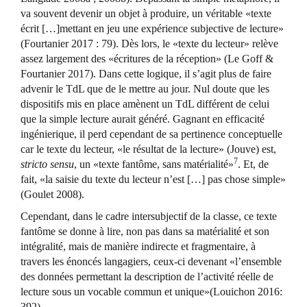
va souvent devenir un objet à produire, un véritable «texte
écrit […]mettant en jeu une expérience subjective de lecture»
(Fourtanier 2017 : 79). Dès lors, le «texte du lecteur» relève
assez largement des «écritures de la réception» (Le Goff &
Fourtanier 2017). Dans cette logique, il s’agit plus de faire
advenir le TdL que de le mettre au jour. Nul doute que les
dispositifs mis en place amènent un TdL différent de celui
que la simple lecture aurait généré. Gagnant en efficacité
ingénierique, il perd cependant de sa pertinence conceptuelle
car le texte du lecteur, «le résultat de la lecture» (Jouve) est,
7
stricto sensu
, un «texte fantôme, sans matérialité»
. Et, de
fait, «la saisie du texte du lecteur n’est […] pas chose simple»
(Goulet 2008).
Cependant, dans le cadre intersubjectif de la classe, ce texte
fantôme se donne à lire, non pas dans sa matérialité et son
intégralité, mais de manière indirecte et fragmentaire, à
travers les énoncés langagiers, ceux-ci devenant «l’ensemble
des données permettant la description de l’activité réelle de
lecture sous un vocable commun et unique»(Louichon 2016:
392).