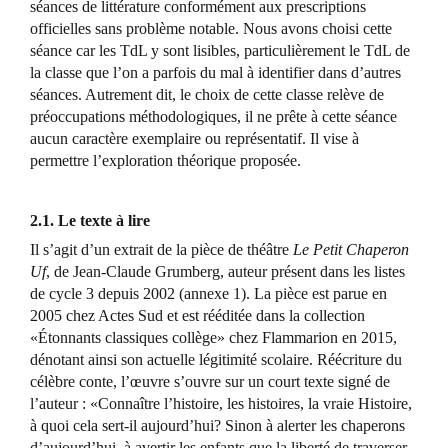
séances de littérature conformément aux prescriptions
officielles sans problème notable. Nous avons choisi cette
séance car les TdL y sont lisibles, particulièrement le TdL de
la classe que l’on a parfois du mal à identifier dans d’autres
séances. Autrement dit, le choix de cette classe relève de
préoccupations méthodologiques, il ne prête à cette séance
aucun caractère exemplaire ou représentatif. Il vise à
permettre l’exploration théorique proposée.
2.1. Le texte à lire
Il s’agit d’un extrait de la pièce de théâtre
Le Petit Chaperon
Uf
, de Jean-Claude Grumberg, auteur présent dans les listes
de cycle 3 depuis 2002 (annexe 1). La pièce est parue en
2005 chez Actes Sud et est rééditée dans la collection
«Étonnants classiques collège» chez Flammarion en 2015,
dénotant ainsi son actuelle légitimité scolaire. Réécriture du
célèbre conte, l’œuvre s’ouvre sur un court texte signé de
l’auteur : «Connaître l’histoire, les histoires, la vraie Histoire,
à quoi cela sert-il aujourd’hui? Sinon à alerter les chaperons
d’aujourd’hui, à avertir les enfants que la liberté de traverser