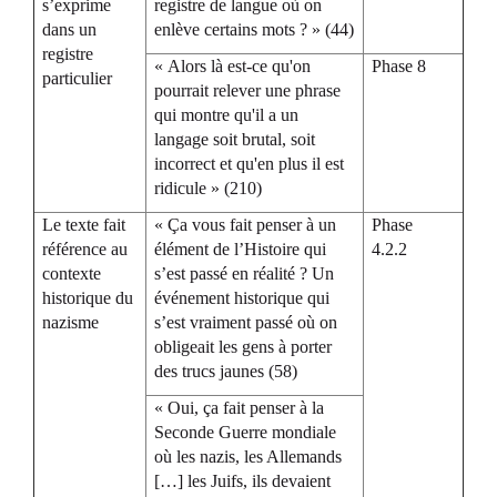
s’exprime
registre de langue où on
dans un
enlève certains mots ? » (44)
registre
« Alors là est-ce qu'on
Phase 8
particulier
pourrait relever une phrase
qui montre qu'il a un
langage soit brutal, soit
incorrect et qu'en plus il est
ridicule » (210)
Le texte fait
« Ça vous fait penser à un
Phase
référence au
élément de l’Histoire qui
4.2.2
contexte
s’est passé en réalité ? Un
historique du
événement historique qui
nazisme
s’est vraiment passé où on
obligeait les gens à porter
des trucs jaunes (58)
« Oui, ça fait penser à la
Seconde Guerre mondiale
où les nazis, les Allemands
[…] les Juifs, ils devaient