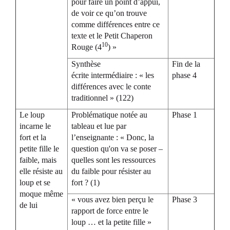
pour faire un point d’appui,
de voir ce qu’on trouve
comme différences entre ce
texte et le Petit Chaperon
10
Rouge (4
) »
Synthèse
Fin de la
écrite intermédiaire : « les
phase 4
différences avec le conte
traditionnel » (122)
Le loup
Problématique notée au
Phase 1
incarne le
tableau et lue par
fort et la
l’enseignante : « Donc, la
petite fille le
question qu'on va se poser –
faible, mais
quelles sont les ressources
elle résiste au
du faible pour résister au
loup et se
fort ? (1)
moque même
« vous avez bien perçu le
Phase 3
de lui
rapport de force entre le
loup … et la petite fille »