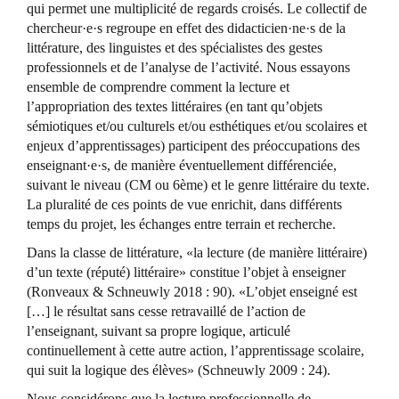
qui permet une multiplicité de regards croisés. Le collectif de
chercheur·e·s regroupe en effet des didacticien·ne·s de la
littérature, des linguistes et des spécialistes des gestes
professionnels et de l’analyse de l’activité. Nous essayons
ensemble de comprendre comment la lecture et
l’appropriation des textes littéraires (en tant qu’objets
sémiotiques et/ou culturels et/ou esthétiques et/ou scolaires et
enjeux d’apprentissages) participent des préoccupations des
enseignant·e·s, de manière éventuellement différenciée,
suivant le niveau (CM ou 6ème) et le genre littéraire du texte.
La pluralité de ces points de vue enrichit, dans différents
temps du projet, les échanges entre terrain et recherche.
Dans la classe de littérature, «la lecture (de manière littéraire)
d’un texte (réputé) littéraire» constitue l’objet à enseigner
(Ronveaux & Schneuwly 2018 : 90). «L’objet enseigné est
[…] le résultat sans cesse retravaillé de l’action de
l’enseignant, suivant sa propre logique, articulé
continuellement à cette autre action, l’apprentissage scolaire,
qui suit la logique des élèves» (Schneuwly 2009 : 24).
Nous considérons que la lecture professionnelle de