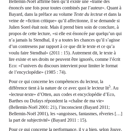
Bellemin-Noël affirme bien qu’il existe une «trame des
énoncés une fois pour toutes combinés par l’auteur». Quant à
Bayard, dans la préface au volume
Texte du lecteu
r et dans la
veine de «fiction critique» qu’il affectionne, il se demande si
Julien Sorel était noir. Mais il prend bien soin de conclure, à
propos de cette lecture, «si elle est énoncée par quelqu’un qui
n’a jamais lu Stendhal, il y a toutes les chances qu’il s’agisse
d’un contresens par rapport à ce que dit le texte et ce qu’a
voulu faire Stendhal» (2011 : 15). Autrement dit, le texte à
lire existe et ses droits ne peuvent être ignorés, comme l’écrit
Eco: «l’univers du discours intervient pour limiter le format
de l’encyclopédie» (1985 : 74).
Pour ce qui concerne les compétences du lecteur, la
5
différence tient à la nature de ce avec quoi le lecteur lit
. Au
«lecteur-texte» d’Otten, aux codes et encyclopédie d’Eco,
Barthes ou Dufays répondent la «chaîne de ma vie»
(Bellemin-Noël 2001: 21), l’inconscient (Bayard 2011;
Bellemin-Noël 2001), les «angoisses, fantasmes, rêveries […]
la part de subjectivité» (Bayard 2011 : 15).
Pour ce qui concerne la performance, il y a bien, selon Jouve,