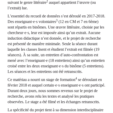
2
suivant le genre littéraire
auquel appartient l’œuvre (ou
l’extrait) lue.
L’essentiel du recueil de données s’est déroulé en 2017-2018.
3
Des enseignant·e·s volontaires
(12 en CM et 7 en 6ème)
sont répartis en binômes. Une œuvre littéraire, choisie par les
chercheur·e·s, leur est imposée ainsi qu’un extrait. Aucune
induction didactique n’est donnée, et le projet de recherche
est présenté de manière minimale. Seule la séance durant
laquelle les classes lisent et étudient l’extrait est filmée (19
séances). À sa suite, un entretien d’auto-confrontation est
mené avec l’enseignant·e (18 entretiens) ainsi qu’un entretien
croisé entre les deux enseignant·e·s du binôme (5 entretiens).
Les séances et les entretiens ont été retranscrits.
4
Ce matériau a nourri un stage de formation
se déroulant en
février 2018 et auquel certain·e·s enseignant·e·s ont participé.
Durant deux jours, nous sommes revenus sur le projet de
recherche, avons relu les textes et analysé les pratiques
observées. Le stage a été filmé et les échanges retranscrits.
La spécificité du projet tient à sa dimension interdisciplinaire