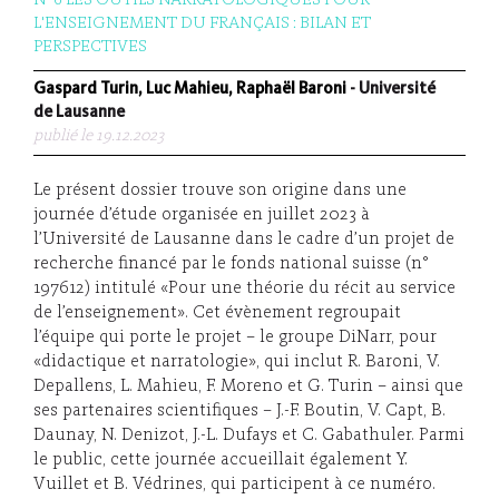
N°6 LES OUTILS NARRATOLOGIQUES POUR
L'ENSEIGNEMENT DU FRANÇAIS : BILAN ET
PERSPECTIVES
Gaspard Turin, Luc Mahieu, Raphaël Baroni
- Université
de Lausanne
publié le 19.12.2023
Le présent dossier trouve son origine dans une
journée d’étude organisée en juillet 2023 à
l’Université de Lausanne dans le cadre d’un projet de
recherche financé par le fonds national suisse (n°
197612) intitulé «Pour une théorie du récit au service
de l’enseignement». Cet évènement regroupait
l’équipe qui porte le projet – le groupe DiNarr, pour
«didactique et narratologie», qui inclut R. Baroni, V.
Depallens, L. Mahieu, F. Moreno et G. Turin – ainsi que
ses partenaires scientifiques – J.-F. Boutin, V. Capt, B.
Daunay, N. Denizot, J.-L. Dufays et C. Gabathuler. Parmi
le public, cette journée accueillait également Y.
Vuillet et B. Védrines, qui participent à ce numéro.