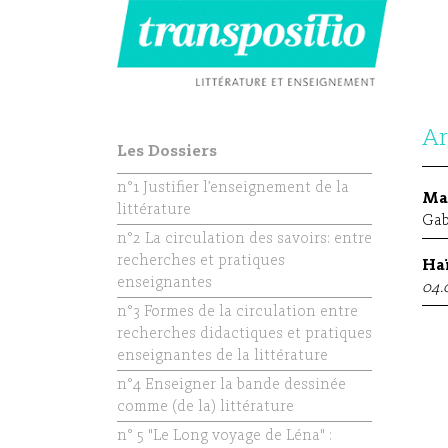
Ar
Les Dossiers
n°1 Justifier l’enseignement de la
Man
littérature
Gab
n°2 La circulation des savoirs: entre
recherches et pratiques
Haï
enseignantes
04.
n°3 Formes de la circulation entre
recherches didactiques et pratiques
enseignantes de la littérature
n°4 Enseigner la bande dessinée
comme (de la) littérature
n° 5 "Le Long voyage de Léna" :