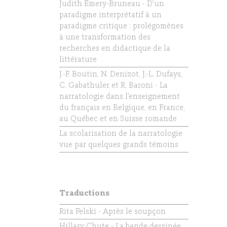
Judith Émery-Bruneau - D’un
paradigme interprétatif à un
paradigme critique : prolégomènes
à une transformation des
recherches en didactique de la
littérature
J.-F. Boutin, N. Denizot, J.-L. Dufays,
C. Gabathuler et R. Baroni - La
narratologie dans l’enseignement
du français en Belgique, en France,
au Québec et en Suisse romande
La scolarisation de la narratologie
vue par quelques grands témoins
Traductions
Rita Felski - Après le soupçon
Hillary Chute - La bande dessinée