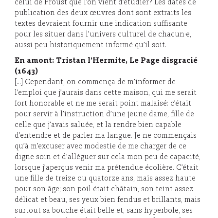
celui de Proust que l’on vient d’étudier? Les dates de
publication des deux œuvres dont sont extraits les
textes devraient fournir une indication suffisante
pour les situer dans l’univers culturel de chacun·e,
aussi peu historiquement informé qu’il soit.
E
n amont: Tristan l’Hermite, Le Page disgracié
(1643)
[…] Cependant, on commença de m’informer de
l’emploi que j’aurais dans cette maison, qui me serait
fort honorable et ne me serait point malaisé: c’était
pour servir à l’instruction d’une jeune dame, fille de
celle que j’avais saluée, et la rendre bien capable
d’entendre et de parler ma langue. Je ne commençais
qu’à m’excuser avec modestie de me charger de ce
digne soin et d’alléguer sur cela mon peu de capacité,
lorsque j’aperçus venir ma prétendue écolière. C’était
une fille de treize ou quatorze ans, mais assez haute
pour son âge; son poil était châtain, son teint assez
délicat et beau, ses yeux bien fendus et brillants, mais
surtout sa bouche était belle et, sans hyperbole, ses