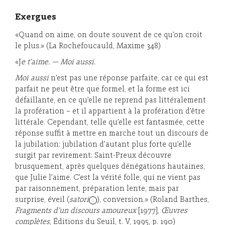
Exergues
«Quand on aime, on doute souvent de ce qu’on croit
le plus.» (La Rochefoucauld, Maxime 348)
«J
e t’aime. — Moi aussi.
Moi aussi
n’est pas une réponse parfaite, car ce qui est
parfait ne peut être que formel, et la forme est ici
défaillante, en ce qu’elle ne reprend pas littéralement
la profération – et il appartient à la profération d’être
littérale. Cependant, telle qu’elle est fantasmée, cette
réponse suffit à mettre en marche tout un discours de
la jubilation: jubilation d’autant plus forte qu’elle
surgit par revirement: Saint-Preux découvre
brusquement, après quelques dénégations hautaines,
que Julie l’aime. C’est la vérité folle, qui ne vient pas
par raisonnement, préparation lente, mais par
surprise, éveil (
satori
), conversion.» (Roland Barthes,
1
Fragments d’un discours amoureux
[1977],
Œuvres
complètes
, Éditions du Seuil, t. V, 1995, p. 190)