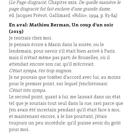
(
Le Page disgracié
, Chapitre xxix.
De quelle manière le
page disgracié fut fait esclave d’une grande dame
,
éd. Jacques Prévot, Gallimard, «Folio», 1994, p. 83-84)
E
n aval: Mathieu Berman, Un coup d’un soir
(2019)
Je rentrais chez moi.
Je pensais écrire à Marin dans la soirée, ou le
lendemain, pour savoir s’il était bien arrivé à Paris,
mais il n’était même pas parti de Bruxelles, où il
attendait encore son car, qu’il m’écrivait.
C’était sympa, t’es trop mignon.
Je ne pouvais que tomber d’accord avec lui, au moins
pour le premier point, sur lequel j’enchérissais:
C’était très sympa.
Le second point, quant à lui, me laissait dans un état
tel que je souriais tout seul dans la rue, ravi parce que
j’en avais été incertain pendant qu’il était face à moi,
et maintenant encore, à le lire pourtant, j’étais
toujours un peu incrédule: qu’il puisse avoir du goût
pour moi.