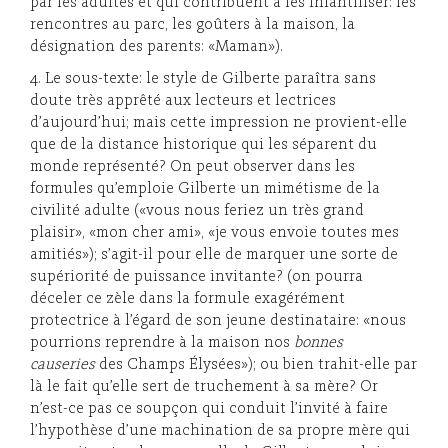
par les adultes et qui contribuent à les infantiliser: les
rencontres au parc, les goûters à la maison, la
désignation des parents: «Maman»).
4. Le sous-texte: le style de Gilberte paraîtra sans
doute très apprêté aux lecteurs et lectrices
d’aujourd’hui; mais cette impression ne provient-elle
que de la distance historique qui les séparent du
monde représenté? On peut observer dans les
formules qu’emploie Gilberte un mimétisme de la
civilité adulte («vous nous feriez un très grand
plaisir», «mon cher ami», «je vous envoie toutes mes
amitiés»); s’agit-il pour elle de marquer une sorte de
supériorité de puissance invitante? (on pourra
déceler ce zèle dans la formule exagérément
protectrice à l’égard de son jeune destinataire: «nous
pourrions reprendre à la maison nos
bonnes
causeries
des Champs Élysées»); ou bien trahit-elle par
là le fait qu’elle sert de truchement à sa mère? Or
n’est-ce pas ce soupçon qui conduit l’invité à faire
l’hypothèse d’une machination de sa propre mère qui