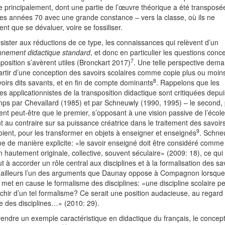
 principalement, dont une partie de l’œuvre théorique a été transposé
des années 70 avec une grande constance – vers la classe, où ils ne
ent que se dévaluer, voire se fossiliser.
sister aux réductions de ce type, les connaissances qui relèvent d’un
onnement didactique standard
, et donc en particulier les questions conc
7
sposition s’avèrent utiles (Bronckart 2017)
. Une telle perspective dem
rtir d’une conception des savoirs scolaires comme copie plus ou moins
8
oirs dits savants, et en fin de compte dominants
. Rappelons que les
s applicationnistes de la transposition didactique sont critiquées depui
ps par Chevallard (1985) et par Schneuwly (1990, 1995) – le second, 
nt peut-être que le premier, s’opposant à une vision passive de l’école
nt au contraire sur sa puissance créatrice dans le traitement des savoir
9
soient, pour les transformer en objets à enseigner et enseignés
. Schne
me de manière explicite: «le savoir enseigné doit être considéré comm
n hautement originale, collective, souvent séculaire» (2009: 18), ce qui
t à accorder un rôle central aux disciplines et à la formalisation des sa
d’ailleurs l’un des arguments que Daunay oppose à Compagnon lorsque
 met en cause le formalisme des disciplines: «une discipline scolaire pe
nchir d’un tel formalisme? Ce serait une position audacieuse, au regard
ire des disciplines…» (2010: 29).
endre un exemple caractéristique en didactique du français, le concep