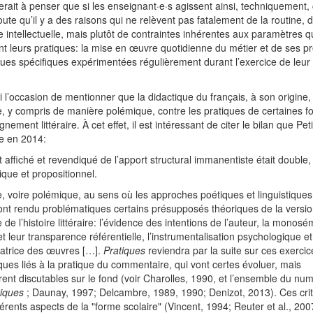
erait à penser que si les enseignant·e·s agissent ainsi, techniquement, 
ute qu’il y a des raisons qui ne relèvent pas fatalement de la routine, d
 intellectuelle, mais plutôt de contraintes inhérentes aux paramètres q
nt leurs pratiques: la mise en œuvre quotidienne du métier et de ses p
ues spécifiques expérimentées régulièrement durant l’exercice de leur t
ci l’occasion de mentionner que la didactique du français, à son origine, 
, y compris de manière polémique, contre les pratiques de certaines 
gnement littéraire. À cet effet, il est intéressant de citer le bilan que Pet
e en 2014:
êt affiché et revendiqué de l’apport structural immanentiste était double, 
itique et propositionnel.
e, voire polémique, au sens où les approches poétiques et linguistique
ont rendu problématiques certains présupposés théoriques de la versi
e de l’histoire littéraire: l’évidence des intentions de l’auteur, la monos
et leur transparence référentielle, l’instrumentalisation psychologique et
satrice des œuvres […].
Pratiques
reviendra par la suite sur ces exercic
ues liés à la pratique du commentaire, qui vont certes évoluer, mais
nt discutables sur le fond (voir Charolles, 1990, et l’ensemble du nu
tiques
; Daunay, 1997; Delcambre, 1989, 1990; Denizot, 2013). Ces cri
férents aspects de la "forme scolaire" (Vincent, 1994; Reuter et al., 200