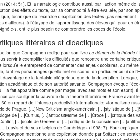
an (2014: 51). Et la narratologie contribue aussi, par l’action même de l
sation des effets du texte, par sa commodité à être évaluée, par son a
que, technique de l’exercice d’explication des textes (pas seulement
ires d’ailleurs), à l’étayage de l’apprentissage des élèves qui, pour en êtr
oigné·e·s, ont le plus besoin de comprendre les codes de l’école.
ritiques littéraires et didactiques
duction que Compagnon rédige pour son livre
Le démon de la théorie
(1
us servir à exemplifier les difficultés que rencontre une certaine critiqu
ire lorsqu’elle entreprend de commenter des enjeux scolaires, ou même
e, tant les personnages qu’elle met en scène, en particulier celui de l’É
t davantage de la fantaisie allégorique que de la description. Lorsque, 
ition académique et de son autorité savante, Compagnon évoque l’écol
 il la fait apparaître comme par magie, avec ses mots et son esprit), il
e par souligner la pauvreté de la théorie littéraire en France avant le
60 en regard de l’intense productivité internationale: «formalisme russ
le de Prague, […]New Criticism anglo-américain, […]stylistique de […]S
logie de […]Curtius, […]antipositivisme de […]Croce […]critique des v
ontini, […]école de Genève et […] critique de la conscience […]antith
…]Leavis et de ses disciples de Cambridge» (1998: 7). Pour expliquer
, Compagnon mentionne une explication donnée par Spitzer : en seraie