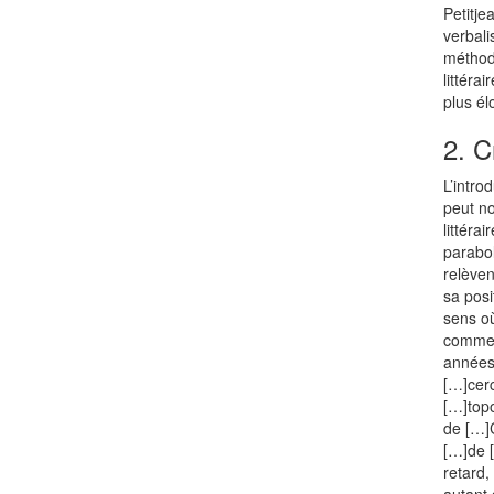
Petitje
verbali
méthodi
littéra
plus él
2. C
L’intro
peut no
littéra
parabol
relèven
sa pos
sens où
commenc
années 
[…]cerc
[…]topo
de […]C
[…]de [
retard