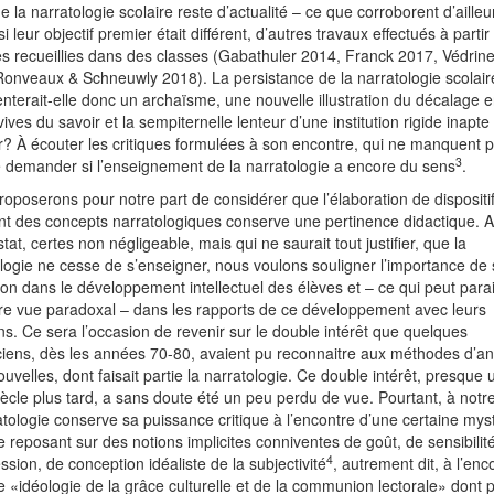
ue la narratologie scolaire reste d’actualité – ce que corroborent d’ailleu
 leur objectif premier était différent, d’autres travaux effectués à partir
s recueillies dans des classes (Gabathuler 2014, Franck 2017, Védrin
onveaux & Schneuwly 2018). La persistance de la narratologie scolair
nterait-elle donc un archaïsme, une nouvelle illustration du décalage e
vives du savoir et la sempiternelle lenteur d’une institution rigide inapte
r? À écouter les critiques formulées à son encontre, qui ne manquent 
3
 demander si l’enseignement de la narratologie a encore du sens
.
oposerons pour notre part de considérer que l’élaboration de dispositi
nt des concepts narratologiques conserve une pertinence didactique. 
tat, certes non négligeable, mais qui ne saurait tout justifier, que la
logie ne cesse de s’enseigner, nous voulons souligner l’importance de
on dans le développement intellectuel des élèves et – ce qui peut parai
re vue paradoxal – dans les rapports de ce développement avec leurs
s. Ce sera l’occasion de revenir sur le double intérêt que quelques
ciens, dès les années 70-80, avaient pu reconnaitre aux méthodes d’an
ouvelles, dont faisait partie la narratologie. Ce double intérêt, presque 
ècle plus tard, a sans doute été un peu perdu de vue. Pourtant, à notr
atologie conserve sa puissance critique à l’encontre d’une certaine mys
ire reposant sur des notions implicites conniventes de goût, de sensibilité
4
ssion, de conception idéaliste de la subjectivité
, autrement dit, à l’enc
e «idéologie de la grâce culturelle et de la communion lectorale» dont p