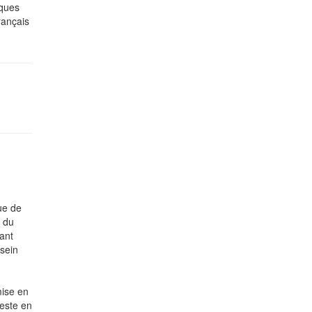
iques
rançais
ue de
é du
nant
 sein
mise en
teste en