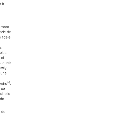
e à
ernant
ande de
 fidèle
s
plus
 et
s, quels
uwly
e une
10
voirs
.
 ce
ut-elle
 de
t de