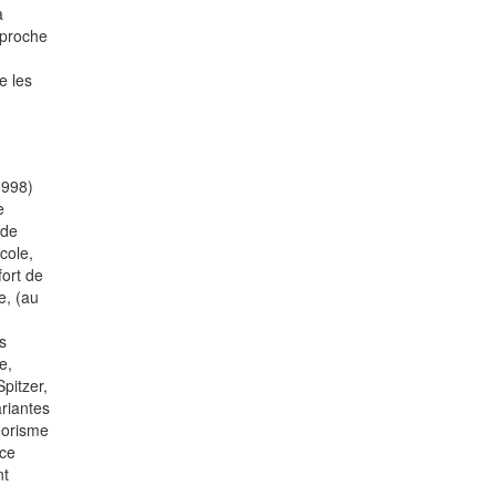
a
pproche
e les
998)
e
 de
cole,
fort de
e, (au
s
e,
pitzer,
ariantes
éorisme
 ce
nt