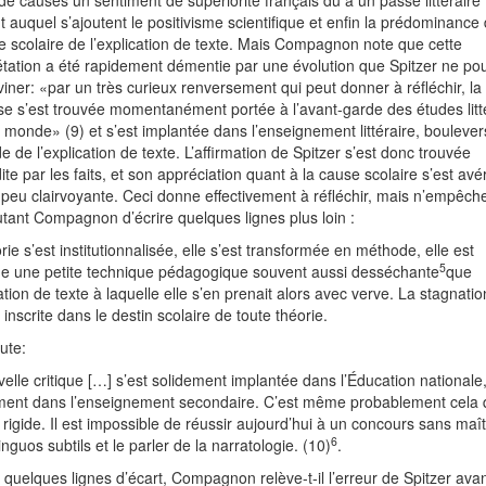
de causes un sentiment de supériorité français dû à un passé littéraire
 auquel s’ajoutent le positivisme scientifique et enfin la prédominance 
e scolaire de l’explication de texte. Mais Compagnon note que cette
étation a été rapidement démentie par une évolution que Spitzer ne pou
iner: «par un très curieux renversement qui peut donner à réfléchir, la
se s’est trouvée momentanément portée à l’avant-garde des études litt
 monde» (9) et s’est implantée dans l’enseignement littéraire, boulever
 de l’explication de texte. L’affirmation de Spitzer s’est donc trouvée
ite par les faits, et son appréciation quant à la cause scolaire s’est avé
, peu clairvoyante. Ceci donne effectivement à réfléchir, mais n’empêch
tant Compagnon d’écrire quelques lignes plus loin :
rie s’est institutionnalisée, elle s’est transformée en méthode, elle est
5
e une petite technique pédagogique souvent aussi desséchante
que
cation de texte à laquelle elle s’en prenait alors avec verve. La stagnatio
inscrite dans le destin scolaire de toute théorie.
oute:
elle critique […] s’est solidement implantée dans l’Éducation nationale
ent dans l’enseignement secondaire. C’est même probablement cela q
rigide. Il est impossible de réussir aujourd’hui à un concours sans maît
6
tinguos subtils et le parler de la narratologie. (10)
.
à quelques lignes d’écart, Compagnon relève-t-il l’erreur de Spitzer ava