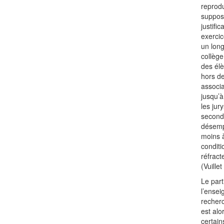
reprodu
supposé
justifi
exercic
un long
collège
des élè
hors de
associa
jusqu’à
les jur
seconda
désempa
moins à
conditi
réfract
(Vuille
Le par
l’ensei
recherc
est alo
certain