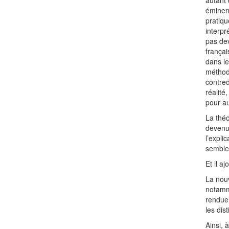
autant 
éminent
pratiqu
interpr
pas dev
françai
dans le
méthode
contred
réalité
pour au
La théo
devenu
l’expli
semble 
Et il aj
La nouv
notamm
rendue 
les dis
Ainsi, 