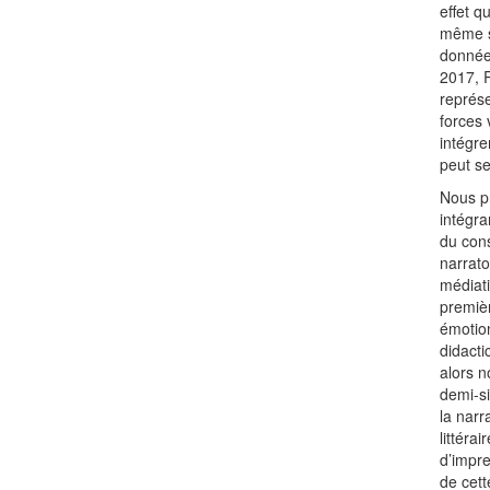
effet q
même si
donnée
2017, R
représe
forces 
intégre
peut se
Nous pr
intégra
du cons
narrato
médiati
premiè
émotion
didacti
alors n
demi-si
la narr
littéra
d’impre
de cett