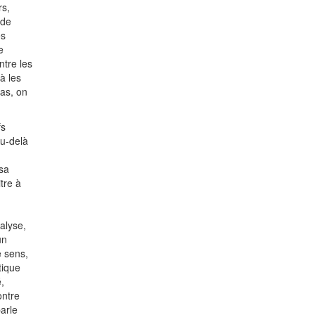
rs,
 de
es
e
ntre les
 à les
pas, on
fs
Au-delà
 sa
tre à
alyse,
un
e sens,
tique
,
ontre
arle