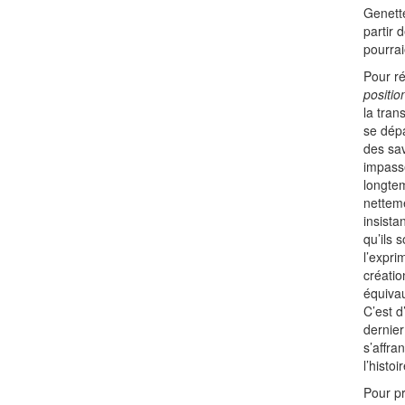
Genette
partir 
pourrai
Pour ré
positi
la tran
se dépa
des sav
impasse
longtem
netteme
insista
qu’ils 
l’expri
créatio
équivau
C’est 
dernier
s’affra
l’histo
Pour pr