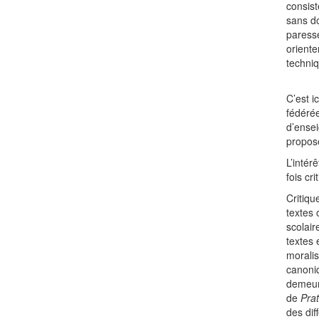
consist
sans do
paresse
oriente
techniq
C’est i
fédérée
d’ensei
propos
L’intér
fois cr
Critiqu
textes 
scolair
textes 
morali
canoniq
demeure
de
Pra
des dif