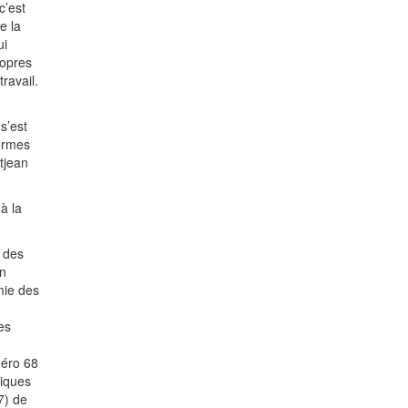
c’est
e la
ui
ropres
ravail.
s’est
formes
itjean
à la
s des
on
émie des
es
méro 68
tiques
7) de