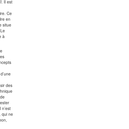
I
. Il est
ire. Ce
dre en
e situe
 Le
e à
de
ces
oncepts
 d’une
sir des
chnique
ède
rester
l n’est
, qui ne
bon,