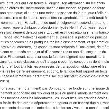
ire le travers qui s’en trouve à l’origine: son affirmation sur les effets
s délétères de l’institutionnalisation d’une théorie se passe de toute
cation empirique; elle trahit une méconnaissance de la pratique réelle de
es scolaires et de leurs raisons d’être (le «probablement» mériterait à l
 commentaire). Et d’ailleurs, de quel enseignement secondaire parle-t-
, lycée, lycée technique, professionnel, lycée Henri IV ou lycée fréquen
ves socialement défavorisés? Et qu’en est-il des établissements fran
 France, etc.? Relevons également au passage la pétition de principe
nt les concours et les pratiques réelles d’enseignement, et qui omet q
 preuve du contraire, les concours sont préparés à l’université, de mê
ys sont composés en majorité d’universitaires et non d’enseignants du
ire. Finalement, supposer que le futur enseignant appliquerait sans
rer dans ses classes ce qu’il a appris pour les concours revient ni plu
 ignorer tout à la fois les processus de transposition didactique et les
ons réelles de l’enseignement, et donc, le fait que tout rapport au texte
e nécessairement les paramètres sociaux orientant le contexte d’interac
t 2018).
ti-pris assumé (notamment) par Compagnon se fonde sur une image d
gnement secondaire qui répliquerait plus ou moins laborieusement des
hes menées dans les laboratoires, les universités, les grandes écoles, 
rs facile de déplorer la déperdition en rigueur et en finesse due au tran
s concepts de la narratologie depuis les forces vives de la pensée – cel