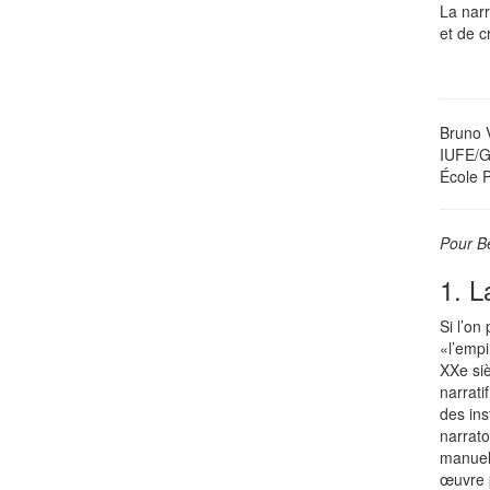
La narr
et de c
Bruno V
IUFE/G
École 
Pour B
1. L
Si l’on
«l’empi
XXe siè
narrati
des ins
narrato
manuels
œuvre p