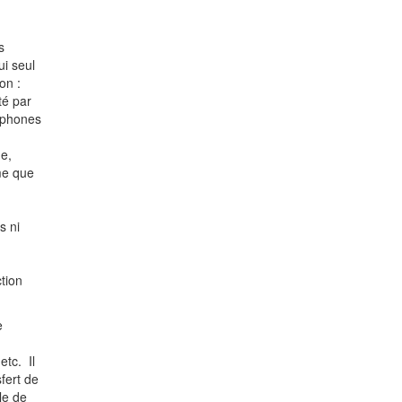
s
ui seul
on :
té par
cophones
ue,
me que
s ni
tion
e
etc. Il
sfert de
le de