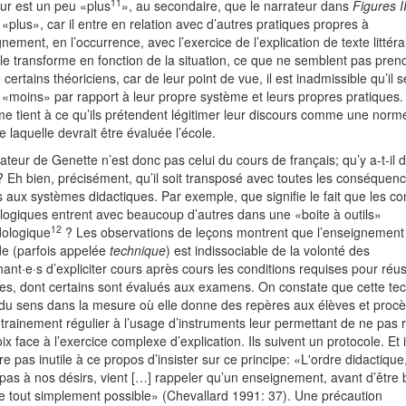
11
ur est un peu «plus
», au secondaire, que le narrateur dans
Figures II
«plus», car il entre en relation avec d’autres pratiques propres à
gnement, en l’occurrence, avec l’exercice de l’explication de texte littéra
le transforme en fonction de la situation, ce que ne semblent pas pren
certains théoriciens, car de leur point de vue, il est inadmissible qu’il s
«moins» par rapport à leur propre système et leurs propres pratiques.
e tient à ce qu’ils prétendent légitimer leur discours comme une norm
de laquelle devrait être évaluée l’école.
ateur de Genette n’est donc pas celui du cours de français; qu’y a-t-il 
 Eh bien, précisément, qu’il soit transposé avec toutes les conséquen
 aux systèmes didactiques. Par exemple, que signifie le fait que les c
logiques entrent avec beaucoup d’autres dans une «boite à outils»
12
ologique
? Les observations de leçons montrent que l’enseignement
e (parfois appelée
technique
) est indissociable de la volonté des
ant·e·s d’expliciter cours après cours les conditions requises pour réus
es, dont certains sont évalués aux examens. On constate que cette te
 du sens dans la mesure où elle donne des repères aux élèves et proc
trainement régulier à l’usage d’instruments leur permettant de ne pas 
ix face à l’exercice complexe d’explication. Ils suivent un protocole. Et i
re pas inutile à ce propos d’insister sur ce principe: «L'ordre didactique
 pas à nos désirs, vient […] rappeler qu’un enseignement, avant d’être 
re tout simplement possible» (Chevallard 1991: 37). Une précaution