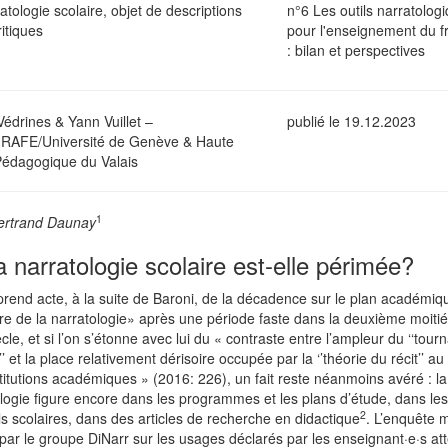
atologie scolaire, objet de descriptions
n°6 Les outils narratolog
ritiques
pour l'enseignement du f
: bilan et perspectives
édrines & Yann Vuillet –
publié le 19.12.2023
RAFE/Université de Genève & Haute
Pédagogique du Valais
1
ertrand Daunay
a narratologie scolaire est-elle périmée?
 prend acte, à la suite de Baroni, de la décadence sur le plan académiq
re de la narratologie» après une période faste dans la deuxième moiti
cle, et si l’on s’étonne avec lui du « contraste entre l’ampleur du ‘‘tour
f’’ et la place relativement dérisoire occupée par la ‘’théorie du récit’’ au
titutions académiques » (2016: 226), un fait reste néanmoins avéré : la
logie figure encore dans les programmes et les plans d’étude, dans les
2
 scolaires, dans des articles de recherche en didactique
. L’enquête 
ar le groupe DiNarr sur les usages déclarés par les enseignant·e·s at