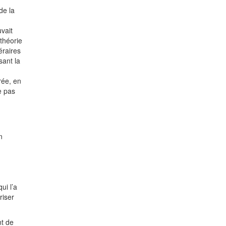
de la
vait
 théorie
éraires
sant la
rée, en
e pas
n
,
ui l’a
riser
nt de