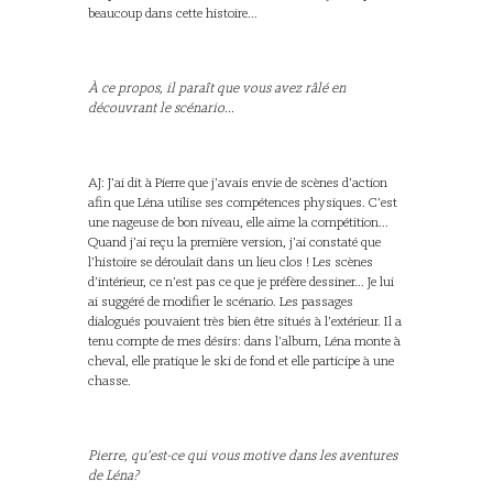
beaucoup dans cette histoire...
À ce propos, il paraît que vous avez râlé en
découvrant le scénario...
AJ: J’ai dit à Pierre que j’avais envie de scènes d’action
afin que Léna utilise ses compétences physiques. C’est
une nageuse de bon niveau, elle aime la compétition...
Quand j’ai reçu la première version, j’ai constaté que
l’histoire se déroulait dans un lieu clos ! Les scènes
d’intérieur, ce n’est pas ce que je préfère dessiner... Je lui
ai suggéré de modifier le scénario. Les passages
dialogués pouvaient très bien être situés à l’extérieur. Il a
tenu compte de mes désirs: dans l’album, Léna monte à
cheval, elle pratique le ski de fond et elle participe à une
chasse.
Pierre, qu’est-ce qui vous motive dans les aventures
de Léna?