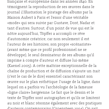
française et européenne dans les années 1840. En
témoignent la reproduction de ses œuvres dans le
journal
L’Illustration
, le piratage des albums par la
Maison Aubert à Paris et l’essor d’une véritable
«mode» qui sera suivie par Gustave, Doré, Nadar et
tant d’autres. Surtout, d’un point de vue qui est le
nôtre aujourd’hui, Töpffer a accompli ce rêve
d’autonomie créatrice, car non seulement il est
l’auteur de ses histoires, son propre «scénariste»
(avant même que ce profil professionnel ne se
développe), le seul dessinateur de ses albums qu’il
imprime à compte d’auteur et diffuse lui-même
(Kaenel 2005). A cette maîtrise exceptionnelle de la
chaîne de production et de diffusion s’ajoute un
trait
(c’est le cas de le dire) essentiel caractérisant son
œuvre sur le plan esthétique: l’usage de la ligne, dans
lequel on a parfois vu l’archéologie de la fameuse
«ligne claire» hergéenne. Le fait que le dessin et le
texte de Töpffer sont autographes et qu’ils se limitent
au noir et blanc résonne également avec des pratiques
d’auteurs contemporains (Groensteen 1994). On sait