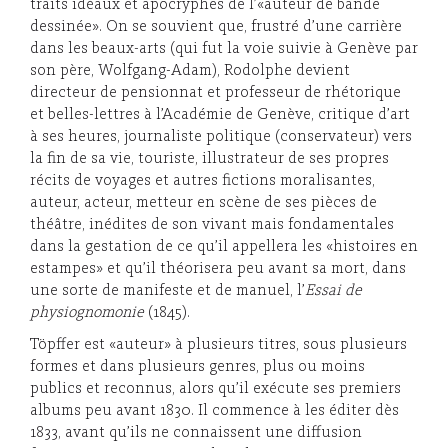
traits idéaux et apocryphes de l’«auteur de bande
dessinée». On se souvient que, frustré d’une carrière
dans les beaux-arts (qui fut la voie suivie à Genève par
son père, Wolfgang-Adam), Rodolphe devient
directeur de pensionnat et professeur de rhétorique
et belles-lettres à l’Académie de Genève, critique d’art
à ses heures, journaliste politique (conservateur) vers
la fin de sa vie, touriste, illustrateur de ses propres
récits de voyages et autres fictions moralisantes,
auteur, acteur, metteur en scène de ses pièces de
théâtre, inédites de son vivant mais fondamentales
dans la gestation de ce qu’il appellera les «histoires en
estampes» et qu’il théorisera peu avant sa mort, dans
une sorte de manifeste et de manuel, l’
Essai de
physiognomonie
(1845).
Töpffer est «auteur» à plusieurs titres, sous plusieurs
formes et dans plusieurs genres, plus ou moins
publics et reconnus, alors qu’il exécute ses premiers
albums peu avant 1830. Il commence à les éditer dès
1833, avant qu’ils ne connaissent une diffusion