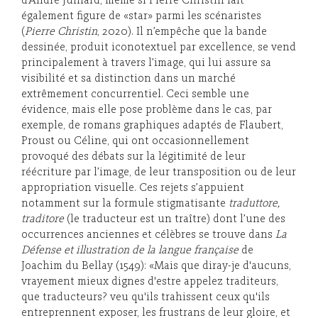
d’André Juillard, même si Pierre Christin fait
également figure de «star» parmi les scénaristes
(
Pierre Christin
, 2020). Il n’empêche que la bande
dessinée, produit iconotextuel par excellence, se vend
principalement à travers l’image, qui lui assure sa
visibilité et sa distinction dans un marché
extrêmement concurrentiel. Ceci semble une
évidence, mais elle pose problème dans le cas, par
exemple, de romans graphiques adaptés de Flaubert,
Proust ou Céline, qui ont occasionnellement
provoqué des débats sur la légitimité de leur
réécriture par l’image, de leur transposition ou de leur
appropriation visuelle. Ces rejets s’appuient
notamment sur la formule stigmatisante
traduttore,
traditore
(le traducteur est un traître) dont l’une des
occurrences anciennes et célèbres se trouve dans
La
Défense et illustration de la langue française
de
Joachim du Bellay (1549): «Mais que diray-je d'aucuns,
vrayement mieux dignes d'estre appelez traditeurs,
que traducteurs? veu qu'ils trahissent ceux qu'ils
entreprennent exposer, les frustrans de leur gloire, et